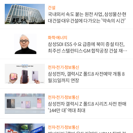
건설
국내외서 속도 붙는 원전 사업, 삼성물산·현
대건설·대우건설에 다가오는 '약속의 시간'
화학·에너지
삼성SDI ESS 수요 급증에 북미 증설 타진,
최주선 스텔란티스·GM 합작공장 건설 재추
진하나
전자·전기·정보통신
삼성전자, 갤럭시Z 폴드8 사전예약 개통 8
월31일까지 연장
전자·전기·정보통신
삼성전자 갤럭시 Z 폴드8 시리즈 사전 판매
'144만 대' 역대 최대
전자·전기·정보통신