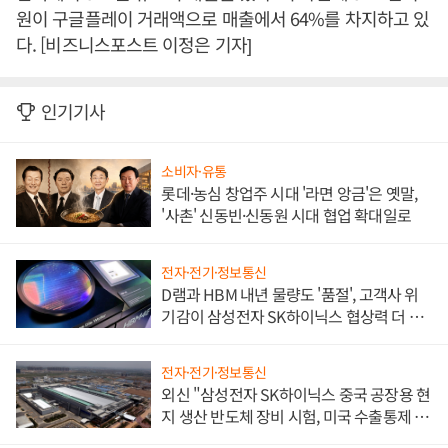
원이 구글플레이 거래액으로 매출에서 64%를 차지하고 있
다. [비즈니스포스트 이정은 기자]
인기기사
소비자·유통
롯데·농심 창업주 시대 '라면 앙금'은 옛말,
'사촌' 신동빈·신동원 시대 협업 확대일로
전자·전기·정보통신
D램과 HBM 내년 물량도 '품절', 고객사 위
기감이 삼성전자 SK하이닉스 협상력 더 키
워
전자·전기·정보통신
외신 "삼성전자 SK하이닉스 중국 공장용 현
지 생산 반도체 장비 시험, 미국 수출통제 대
비"