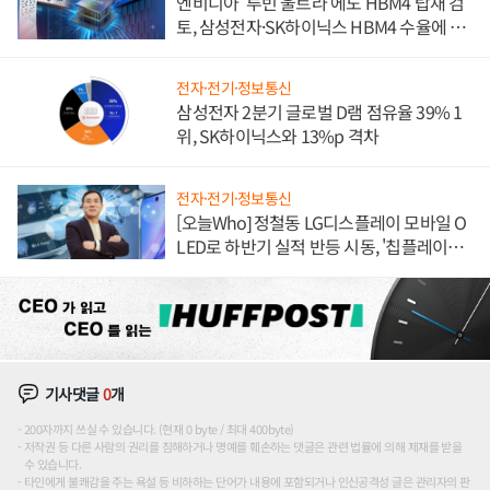
엔비디아 '루빈 울트라'에도 HBM4 탑재 검
토, 삼성전자·SK하이닉스 HBM4 수율에 주
도권 갈린다
전자·전기·정보통신
삼성전자 2분기 글로벌 D램 점유율 39% 1
위, SK하이닉스와 13%p 격차
전자·전기·정보통신
[오늘Who] 정철동 LG디스플레이 모바일 O
LED로 하반기 실적 반등 시동, '칩플레이
션'에 가격 인하 압박은 부담
기사댓글
0
개
200자까지 쓰실 수 있습니다. (현재 0 byte / 최대 400byte)
저작권 등 다른 사람의 권리를 침해하거나 명예를 훼손하는 댓글은 관련 법률에 의해 제재를 받을
수 있습니다.
타인에게 불쾌감을 주는 욕설 등 비하하는 단어가 내용에 포함되거나 인신공격성 글은 관리자의 판