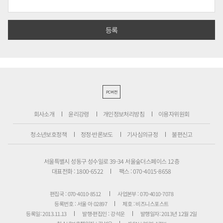
PC버전
회사소개
윤리강령
개인정보처리방침
이용자위원회
청소년보호정책
정정·반론보도
기사심의규정
불편신고
서울특별시 성동구 성수일로 39-34 서울숲더스페이스 12층
대표전화 : 1800-6522
팩스 : 070-4015-8658
편집국 : 070-4010-8512
사업본부 : 070-4010-7078
등록번호 : 서울 아 02897
제호 : 비즈니스포스트
등록일: 2013.11.13
발행·편집인 : 강석운
발행일자: 2013년 12월 2일