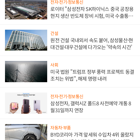
전자·전기·정보통신
로이터 "삼성전자 SK하이닉스 중국 공장용
현지 생산 반도체 장비 시험, 미국 수출통제
대비"
건설
원전 건설 국내외서 속도 붙어, 삼성물산·현
대건설·대우건설에 다가오는 '약속의 시간'
사회
미국 법원 "트럼프 정부 풍력 프로젝트 동결
조치는 위법", 해제 명령 내려
전자·전기·정보통신
삼성전자, 갤럭시Z 폴드8 사전예약 개통 8
월31일까지 연장
자동차·부품
BYD코리아 가격 앞세워 수입차 4위 올랐지