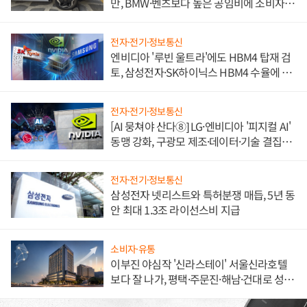
만, BMW·벤츠보다 높은 공임비에 소비자
불만 폭발
전자·전기·정보통신
엔비디아 '루빈 울트라'에도 HBM4 탑재 검
토, 삼성전자·SK하이닉스 HBM4 수율에 주
도권 갈린다
전자·전기·정보통신
[AI 뭉쳐야 산다⑧] LG·엔비디아 '피지컬 AI'
동맹 강화, 구광모 제조·데이터·기술 결집
해 종합 로보틱스 기업으로
전자·전기·정보통신
삼성전자 넷리스트와 특허분쟁 매듭, 5년 동
안 최대 1.3조 라이선스비 지급
소비자·유통
이부진 야심작 '신라스테이' 서울신라호텔
보다 잘 나가, 평택·주문진·해남·건대로 성
장판 더 넓힌다