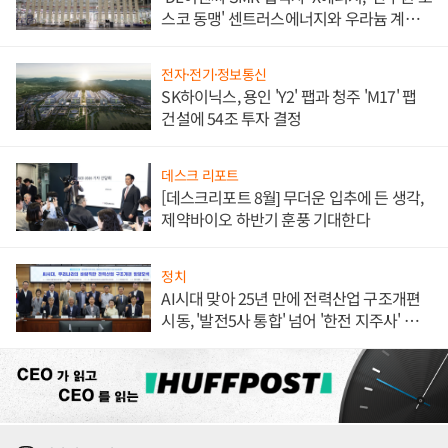
스코 동맹' 센트러스에너지와 우라늄 계약
체결
전자·전기·정보통신
SK하이닉스, 용인 'Y2' 팹과 청주 'M17' 팹
건설에 54조 투자 결정
데스크 리포트
[데스크리포트 8월] 무더운 입추에 든 생각,
제약바이오 하반기 훈풍 기대한다
정치
AI시대 맞아 25년 만에 전력산업 구조개편
시동, '발전5사 통합' 넘어 '한전 지주사' 재편
론도