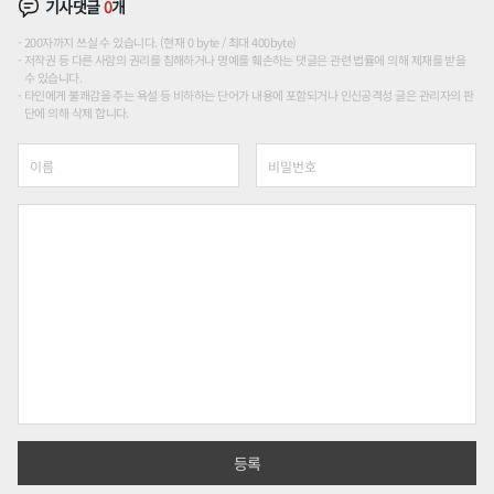
기사댓글
0
개
200자까지 쓰실 수 있습니다. (현재 0 byte / 최대 400byte)
저작권 등 다른 사람의 권리를 침해하거나 명예를 훼손하는 댓글은 관련 법률에 의해 제재를 받을
수 있습니다.
타인에게 불쾌감을 주는 욕설 등 비하하는 단어가 내용에 포함되거나 인신공격성 글은 관리자의 판
단에 의해 삭제 합니다.