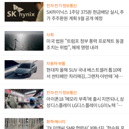
전자·전기·정보통신
SK하이닉스 1주당 375원 현금배당 실시, 추
가 주주환원 계획 9월 공개 예정
사회
미국 법원 "트럼프 정부 풍력 프로젝트 동결
조치는 위법", 해제 명령 내려
자동차·부품
현대차 올해 SUV 국내 베스트셀러 톱10에
서 싼타페만 자리매김, 그랜저·아반떼 '세단
쌍끌이'로 내수 방어
전자·전기·정보통신
아이폰18 '메모리 부족'에 출시 지연되나, 삼
성디스플레이 LG디스플레이 LG이노텍 '탈
애플' 수익 다각화 속도
화학·에너지
'DL이앤씨 SMR 협력사' X에너지, '한수원 포