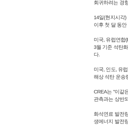
회귀하려는 경향
14일(현지시각)
이후 첫 달 동
미국, 유럽연합(
3월 기준 석탄
다.
미국, 인도, 
해상 석탄 운송량
CREA는 "이
관측과는 상반되
화석연료 발전량
생에너지 발전량