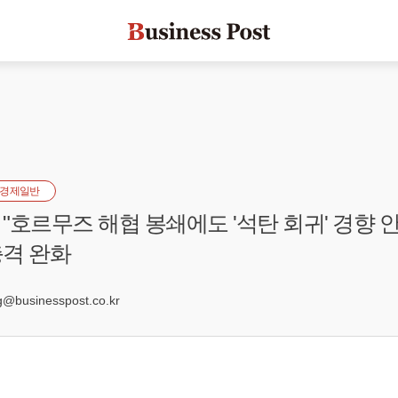
경제일반
"호르무즈 해협 봉쇄에도 '석탄 회귀' 경향 안 
격 완화
2
businesspost.co.kr