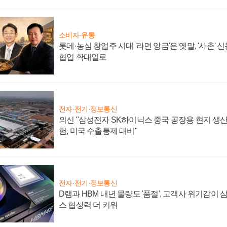
소비자·유통
롯데·농심 창업주 시대 '라면 앙금'은 옛말, '사촌'
협업 확대일로
전자·전기·정보통신
외신 "삼성전자 SK하이닉스 중국 공장용 현지 생산
험, 미국 수출통제 대비"
전자·전기·정보통신
D램과 HBM 내년 물량도 '품절', 고객사 위기감이
스 협상력 더 키워