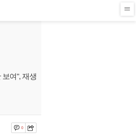
보여", 재생
0