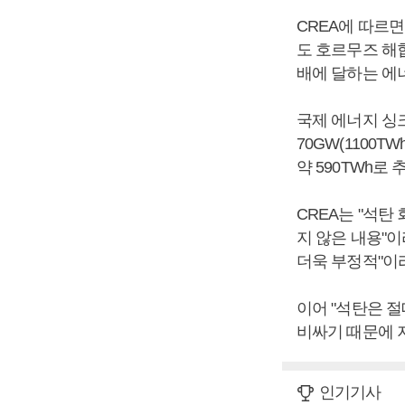
CREA에 따르
도 호르무즈 해
배에 달하는 에
국제 에너지 싱크
70GW(1100
약 590TWh로 
CREA는 "석
지 않은 내용"
더욱 부정적"이
이어 "석탄은 
비싸기 때문에 
인기기사