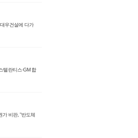
·대우건설에 다가
 스텔란티스·GM 합
가 비판, "반도체