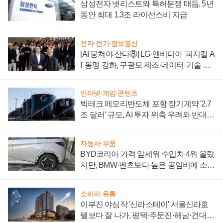
삼성전자 넷리스트와 특허분쟁 매듭, 5년
동안 최대 1.3조 라이선스비 지급
전자·전기·정보통신
[AI 뭉쳐야 산다⑧] LG·엔비디아 '피지컬 A
I' 동맹 강화, 구광모 제조·데이터·기술 결
집해 종합 로보틱스 기업으로
인터넷·게임·콘텐츠
빅테크 메모리반도체 포함 장기계약 '2.7
조 달러' 규모, AI 투자 위축 우려와 반대
신호
자동차·부품
BYD코리아 가격 앞세워 수입차 4위 올랐
지만, BMW·벤츠보다 높은 공임비에 소비
자 불만 폭발
소비자·유통
이부진 야심작 '신라스테이' 서울신라호
텔보다 잘 나가, 평택·주문진·해남·건대로