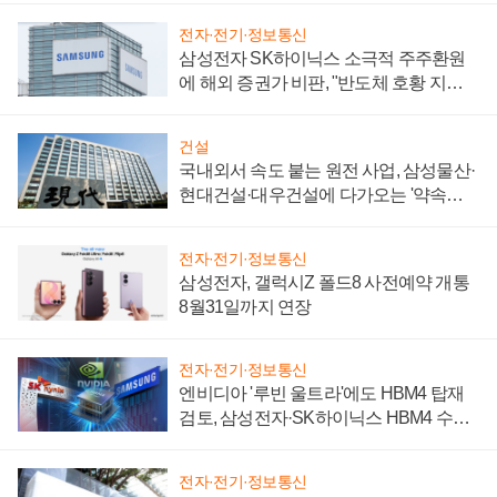
전자·전기·정보통신
삼성전자 SK하이닉스 소극적 주주환원
에 해외 증권가 비판, "반도체 호황 지속
성 의문"
건설
국내외서 속도 붙는 원전 사업, 삼성물산·
현대건설·대우건설에 다가오는 '약속의
시간'
전자·전기·정보통신
삼성전자, 갤럭시Z 폴드8 사전예약 개통
8월31일까지 연장
전자·전기·정보통신
엔비디아 '루빈 울트라'에도 HBM4 탑재
검토, 삼성전자·SK하이닉스 HBM4 수율
에 주도권 갈린다
전자·전기·정보통신