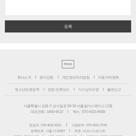
PC버전
회사소개
윤리강령
개인정보처리방침
이용자위원회
청소년보호정책
정정·반론보도
기사심의규정
불편신고
서울특별시 성동구 성수일로 39-34 서울숲더스페이스 12층
대표전화 : 1800-6522
팩스 : 070-4015-8658
편집국 : 070-4010-8512
사업본부 : 070-4010-7078
등록번호 : 서울 아 02897
제호 : 비즈니스포스트