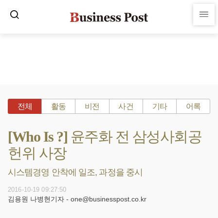
전체
활동
비전
사건
기타
어록
[Who Is ?] 윤주화 전 삼성사회공
헌위 사장
시스템경영 안착에 일조, 과정을 중시
2016-10-19 09:27:50
김용원 나병현기자 - one@businesspost.co.kr