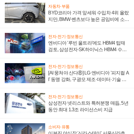
자동차·부품
BYD코리아 가격 앞세워 수입차 4위 올랐
지만, BMW·벤츠보다 높은 공임비에 소비
자 불만 폭발
전자·전기·정보통신
엔비디아 '루빈 울트라'에도 HBM4 탑재
검토, 삼성전자·SK하이닉스 HBM4 수율
에 주도권 갈린다
전자·전기·정보통신
[AI 뭉쳐야 산다⑧] LG·엔비디아 '피지컬 A
I' 동맹 강화, 구광모 제조·데이터·기술 결
집해 종합 로보틱스 기업으로
전자·전기·정보통신
삼성전자 넷리스트와 특허분쟁 매듭, 5년
동안 최대 1.3조 라이선스비 지급
소비자·유통
이부진 야심작 '신라스테이' 서울신라호