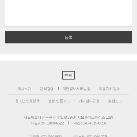
PC버전
회사소개
윤리강령
개인정보처리방침
이용자위원회
청소년보호정책
정정·반론보도
기사심의규정
불편신고
서울특별시 성동구 성수일로 39-34 서울숲더스페이스 12층
대표전화 : 1800-6522
팩스 : 070-4015-8658
편집국 : 070-4010-8512
사업본부 : 070-4010-7078