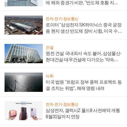
에 해외 증권가 비판, "반도체 호황 지속
성 의문"
전자·전기·정보통신
로이터 "삼성전자 SK하이닉스 중국 공장
용 현지 생산 반도체 장비 시험, 미국 수출
통제 대비"
건설
원전 건설 국내외서 속도 붙어, 삼성물산·
현대건설·대우건설에 다가오는 '약속의
시간'
사회
미국 법원 "트럼프 정부 풍력 프로젝트 동
결 조치는 위법", 해제 명령 내려
전자·전기·정보통신
삼성전자, 갤럭시Z 폴드8 사전예약 개통
8월31일까지 연장