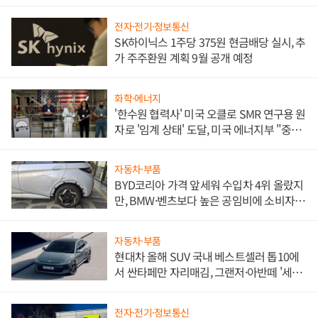
전자·전기·정보통신
SK하이닉스 1주당 375원 현금배당 실시, 추
가 주주환원 계획 9월 공개 예정
화학·에너지
'한수원 협력사' 미국 오클로 SMR 연구용 원
자로 '임계 상태' 도달, 미국 에너지부 "중요
한 이정표"
자동차·부품
BYD코리아 가격 앞세워 수입차 4위 올랐지
만, BMW·벤츠보다 높은 공임비에 소비자
불만 폭발
자동차·부품
현대차 올해 SUV 국내 베스트셀러 톱10에
서 싼타페만 자리매김, 그랜저·아반떼 '세단
쌍끌이'로 내수 방어
전자·전기·정보통신