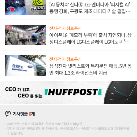
[AI 뭉쳐야 산다⑧] LG·엔비디아 '피지컬 AI'
동맹 강화, 구광모 제조·데이터·기술 결집
해 종합 로보틱스 기업으로
전자·전기·정보통신
아이폰18 '메모리 부족'에 출시 지연되나, 삼
성디스플레이 LG디스플레이 LG이노텍 '탈
애플' 수익 다각화 속도
전자·전기·정보통신
삼성전자 넷리스트와 특허분쟁 매듭, 5년 동
안 최대 1.3조 라이선스비 지급
기사댓글
0
개
200자까지 쓰실 수 있습니다. (현재 0 byte / 최대 400byte)
저작권 등 다른 사람의 권리를 침해하거나 명예를 훼손하는 댓글은 관련 법률에 의해 제재를 받을
수 있습니다.