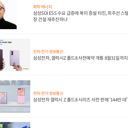
화학·에너지
삼성SDI ESS 수요 급증에 북미 증설 타진, 최주선 
장 건설 재추진하나
전자·전기·정보통신
삼성전자, 갤럭시Z 폴드8 사전예약 개통 8월31일까
전자·전기·정보통신
삼성전자 갤럭시 Z 폴드8 시리즈 사전 판매 '144만 대