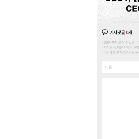
기사댓글
0
개
200자까지 쓰실 수 있습니다. (
저작권 등 다른 사람의 권리
타인에게 불쾌감을 주는 욕설