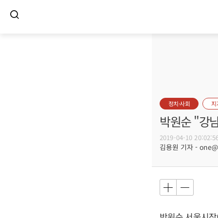
정치·사회
지
박원순 "강
2019-04-10 20:02:5
김용원 기자 - one@bu
박원순
서울시장이