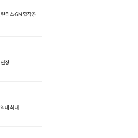
스텔란티스·GM 합작공
지 연장
' 역대 최대