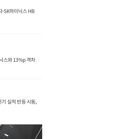
자·SK하이닉스 HB
닉스와 13%p 격차
반기 실적 반등 시동,