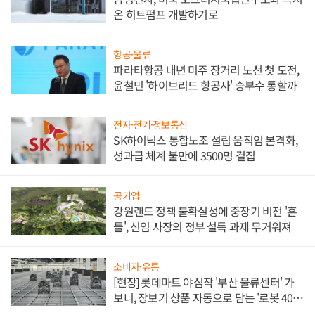
온 히트펌프 개발하기로
항공·물류
파라타항공 내년 미주 장거리 노선 첫 도전,
윤철민 '하이브리드 항공사' 승부수 통할까
전자·전기·정보통신
SK하이닉스 통합노조 설립 움직임 본격화,
성과급 체계 불만에 3500명 결집
공기업
강원랜드 정책 불확실성에 중장기 비전 '흔
들', 신임 사장의 정부 설득 과제 무거워져
소비자·유통
[현장] 롯데마트 야심작 '부산 물류센터' 가
보니, 장보기 상품 자동으로 담는 '로봇 400
대' 장관