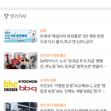
인기기사
금융
우체국 '매일이자 파킹통장' 5만 계좌 한정
으로 다시 출시, 최고 연 2.0% 금리
전자·전기·정보통신
SK하이닉스 노사 '성과급 주식 지급' 평행
선, 곽노정 'N% 성과급' 법적 논란 벗을지 주
목
소비자·유통
치킨3사 '가맹점 상생' 비교해보니, 교촌 '영
업권 보호'·bhc '신메뉴 개발'·BBQ '원가 부
담'
전자·전기·정보통신
삼성전자, 미국 오크리지국립연구소와 극저