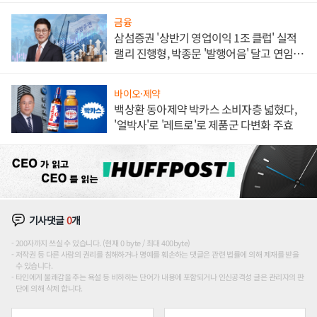
금융
삼섬증권 '상반기 영업이익 1조 클럽' 실적
랠리 진행형, 박종문 '발행어음' 달고 연임 향
하나
바이오·제약
백상환 동아제약 박카스 소비자층 넓혔다,
'얼박사'로 '레트로'로 제품군 다변화 주효
기사댓글
0
개
200자까지 쓰실 수 있습니다. (현재 0 byte / 최대 400byte)
저작권 등 다른 사람의 권리를 침해하거나 명예를 훼손하는 댓글은 관련 법률에 의해 제재를 받을
수 있습니다.
타인에게 불쾌감을 주는 욕설 등 비하하는 단어가 내용에 포함되거나 인신공격성 글은 관리자의 판
단에 의해 삭제 합니다.