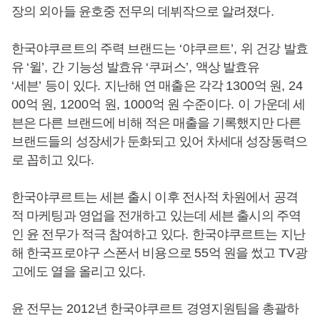
장의 외아들 윤호중 전무의 데뷔작으로 알려졌다
.
한국야쿠르트의 주력 브랜드는
‘
야쿠르트
’,
위 건강 발효
유
‘
윌
’,
간 기능성 발효유
‘
쿠퍼스
’,
액상 발효유
‘
세븐
’
등이 있다
.
지난해 연 매출은 각각
1300
억 원
, 24
00
억 원
, 1200
억 원
, 1000
억 원 수준이다
.
이 가운데 세
븐은 다른 브랜드에 비해 적은 매출을 기록했지만 다른
브랜드들의 성장세가 둔화되고 있어 차세대 성장동력으
로 꼽히고 있다
.
한국야쿠르트는 세븐 출시 이후 전사적 차원에서 공격
적 마케팅과 영업을 전개하고 있는데 세븐 출시의 주역
인 윤 전무가 적극 참여하고 있다
.
한국야쿠르트는 지난
해 한국프로야구 스폰서 비용으로
55
억 원을 썼고
TV
광
고에도 열을 올리고 있다
.
윤 전무는
2012
년 한국야쿠르트 경영지원팀을 총괄하