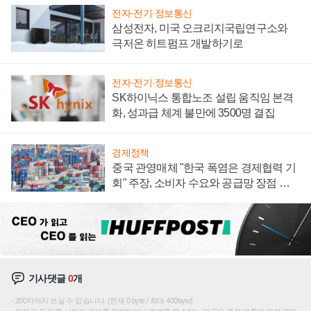
전자·전기·정보통신
삼성전자, 미국 오크리지국립연구소와
극저온 히트펌프 개발하기로
전자·전기·정보통신
SK하이닉스 통합노조 설립 움직임 본격
화, 성과급 체계 불만에 3500명 결집
경제정책
중국 관영매체 "한국 폭염은 경제협력 기
회" 주장, 소비자 수요와 공급망 장점 강
조
기사댓글
0
개
200자까지 쓰실 수 있습니다. (현재 0 byte / 최대 400byte)