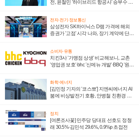
전, 윤철민 '하이브리드 항공사' 승부수 통
할까
전자·전기·정보통신
삼성전자 SK하이닉스 D램 가격에 해외
증권가 '고점' 시각 나와, 장기 계약에 단점
부각
소비자·유통
치킨3사 '가맹점 상생' 비교해보니, 교촌
'영업권 보호'·bhc '신메뉴 개발'·BBQ '원가
부담'
화학·에너지
[김민정 기자의 '코스뽀'] 지엔씨에너지 AI
붐에 비상발전기 호황, 안병철 친환경 에
너지 발전전문기업 향한다
정치
[여론조사꽃] 민주당 당대표 선호도 정청
래 30.5%·김민석 29.6%, 0.9%p 초접전