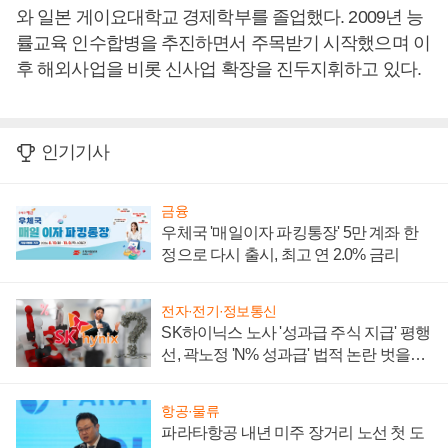
와 일본 게이요대학교 경제학부를 졸업했다. 2009년 능
률교육 인수합병을 추진하면서 주목받기 시작했으며 이
후 해외사업을 비롯 신사업 확장을 진두지휘하고 있다.
인기기사
금융
우체국 '매일이자 파킹통장' 5만 계좌 한
정으로 다시 출시, 최고 연 2.0% 금리
전자·전기·정보통신
SK하이닉스 노사 '성과급 주식 지급' 평행
선, 곽노정 'N% 성과급' 법적 논란 벗을지
주목
항공·물류
파라타항공 내년 미주 장거리 노선 첫 도