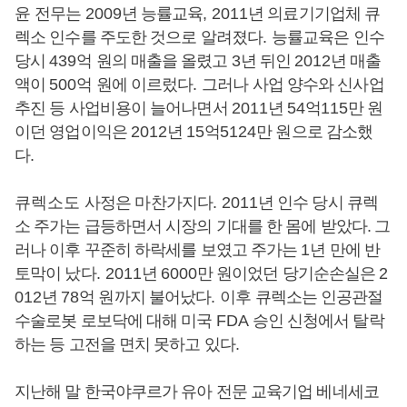
윤
전무는
2009
년 능률교육
, 2011
년 의료기기업체 큐
렉소 인수를 주도한 것으로 알려졌다
.
능률교육은 인수
당시
439
억 원의 매출을 올렸고
3
년 뒤인
2012
년 매출
액이
500
억 원에 이르렀다
.
그러나 사업 양수와 신사업
추진 등 사업비용이 늘어나면서
2011
년
54
억
115
만 원
이던 영업이익은
2012
년
15
억
5124
만 원으로 감소했
다
.
큐렉소도
사정은 마찬가지다
. 2011
년 인수 당시 큐렉
소 주가는 급등하면서 시장의 기대를 한 몸에 받았다. 그
러나 이후 꾸준히 하락세를 보였고 주가는
1
년 만에 반
토막이 났다
. 2011
년
6000
만 원이었던 당기순손실은
2
012
년
78
억 원까지 불어났다
.
이후 큐렉소는 인공관절
수술로봇 로보닥에 대해 미국
FDA
승인 신청에서 탈락
하는 등 고전을 면치 못하고 있다
.
지난해 말 한국야쿠르가 유아 전문 교육기업 베네세코