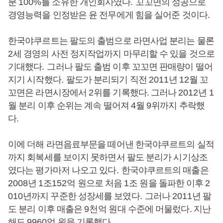
분
100%
를 소유한 개인회사였다
.
꼬꼬면의 성공으로
경영능력을 인정받은 윤 전무에게 힘을 실어준 것이다.
한국야쿠르트는 팔도의 출범으로 라면사업 분리는 물론
2
세 경영의 사전 정지작업까지 마무리할 수 있을 것으로
기대했다
.
그러나 팔도 출범 이후 꼬꼬면 판매량이 떨어
지기 시작했다
.
팔도가 분리되기 직전
2011
년
12
월 꼬
꼬면은 라면시장에서
2
위를 기록했다. 그러나
2012
년
1
월 분리 이후 순위는 계속 떨어져
4
월
9
위까지 추락했
다
.
이에 더해 라면음료부문을 떼어낸 한국야쿠르트의 실적
까지 회복세를 보이지 못하면서 팔도 분리가 시기상조
였다는 평가마저 나오고 있다
.
한국야쿠르트의 매출은
2008
년
1
조
152
억 원으로 처음
1
조 원을 돌파한 이후
2
010
년까지 꾸준한 성장세를 보였다
.
그러나
2011
년 팔
도 분리 이후 매출은
9천
억 원대 수준에 머물렀다. 지난
해도
9960
억 원을 기록했다
.