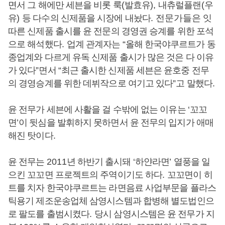
면서 그 해에만 세븐을 비롯 룩
(
발효유
),
내츄럴플랜
(
우
유
)
등 다수의 신제품을 시장에 내놨다
. 전문가들은
잇
따른 신제품 출시를 윤 전문의 경영권 승계를 위한 포석
으로 해석했다
.
업계 관계자는
“
올해 한국야쿠르트가 동
종업계와 다르게 유독 신제품 출시가 많은 것은 다 이유
가 있다
”
면서
“
최근 출시한 신제품 세븐은 윤호중 전무
의 경영승계를 위한 데뷔작으로 여기고 있다
”
고 말했다
.
윤 전무가 세븐에 사활을 걸 수밖에 없는 이유는
‘
꼬꼬
면
’
이 뒷심을 발휘하지 못하면서 윤 전무의 입지가 애매
해진 탓이다
.
윤 전무는
2011
년 하반기 출시돼
‘
하얀라면
’
열풍을 일
으킨 꼬꼬면 프로젝트의 주역이기도 하다
.
꼬꼬면이 히
트를 치자 한국야쿠르트는 라면음료 사업부문을 플라스
틱용기 제조운송업체 삼영시스템과 합병해 별도법인으
로 팔도를 출범시켰다
.
당시 삼영시스템은 윤 전무가 지