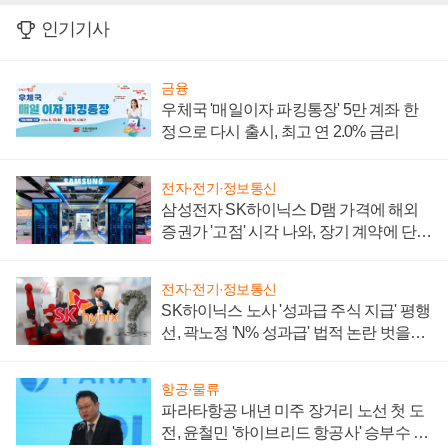
인기기사
금융
우체국 '매일이자 파킹통장' 5만 계좌 한
정으로 다시 출시, 최고 연 2.0% 금리
전자·전기·정보통신
삼성전자 SK하이닉스 D램 가격에 해외
증권가 '고점' 시각 나와, 장기 계약에 단점
부각
전자·전기·정보통신
SK하이닉스 노사 '성과급 주식 지급' 평행
선, 곽노정 'N% 성과급' 법적 논란 벗을지
주목
항공·물류
파라타항공 내년 미주 장거리 노선 첫 도
전, 윤철민 '하이브리드 항공사' 승부수 통