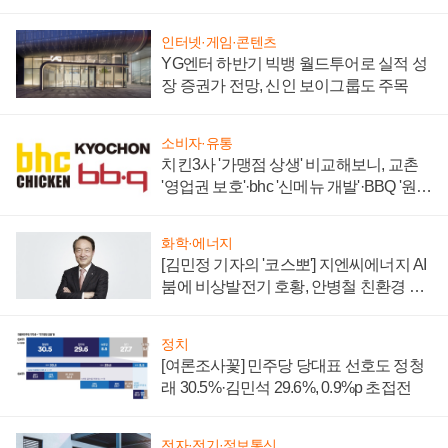
할까
인터넷·게임·콘텐츠
YG엔터 하반기 빅뱅 월드투어로 실적 성
장 증권가 전망, 신인 보이그룹도 주목
소비자·유통
치킨3사 '가맹점 상생' 비교해보니, 교촌
'영업권 보호'·bhc '신메뉴 개발'·BBQ '원가
부담'
화학·에너지
[김민정 기자의 '코스뽀'] 지엔씨에너지 AI
붐에 비상발전기 호황, 안병철 친환경 에
너지 발전전문기업 향한다
정치
[여론조사꽃] 민주당 당대표 선호도 정청
래 30.5%·김민석 29.6%, 0.9%p 초접전
전자·전기·정보통신