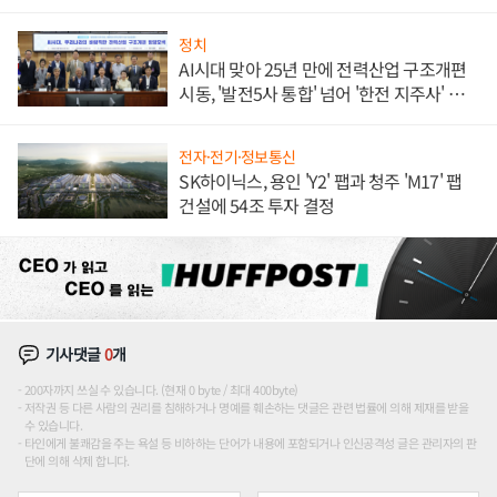
정치
AI시대 맞아 25년 만에 전력산업 구조개편
시동, '발전5사 통합' 넘어 '한전 지주사' 재편
론도
전자·전기·정보통신
SK하이닉스, 용인 'Y2' 팹과 청주 'M17' 팹
건설에 54조 투자 결정
기사댓글
0
개
200자까지 쓰실 수 있습니다. (현재 0 byte / 최대 400byte)
저작권 등 다른 사람의 권리를 침해하거나 명예를 훼손하는 댓글은 관련 법률에 의해 제재를 받을
수 있습니다.
타인에게 불쾌감을 주는 욕설 등 비하하는 단어가 내용에 포함되거나 인신공격성 글은 관리자의 판
단에 의해 삭제 합니다.