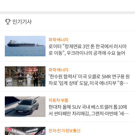
인기기사
화학·에너지
로이터 "정제연료 3만 톤 한국에서 러시아
로 이동", 우크라이나의 공격에 수요 늘어
화학·에너지
'한수원 협력사' 미국 오클로 SMR 연구용 원
자로 '임계 상태' 도달, 미국 에너지부 "중요
한 이정표"
자동차·부품
현대차 올해 SUV 국내 베스트셀러 톱10에
서 싼타페만 자리매김, 그랜저·아반떼 '세단
쌍끌이'로 내수 방어
전자·전기·정보통신