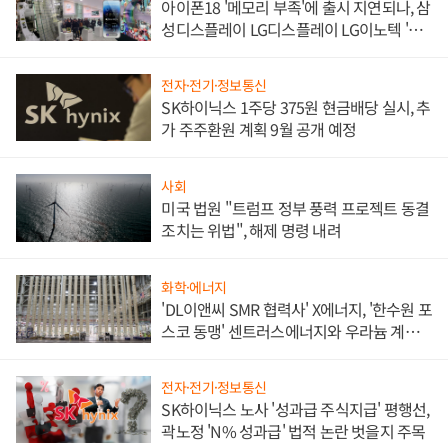
아이폰18 '메모리 부족'에 출시 지연되나, 삼
성디스플레이 LG디스플레이 LG이노텍 '탈
애플' 수익 다각화 속도
전자·전기·정보통신
SK하이닉스 1주당 375원 현금배당 실시, 추
가 주주환원 계획 9월 공개 예정
사회
미국 법원 "트럼프 정부 풍력 프로젝트 동결
조치는 위법", 해제 명령 내려
화학·에너지
'DL이앤씨 SMR 협력사' X에너지, '한수원 포
스코 동맹' 센트러스에너지와 우라늄 계약
체결
전자·전기·정보통신
SK하이닉스 노사 '성과급 주식지급' 평행선,
곽노정 'N% 성과급' 법적 논란 벗을지 주목