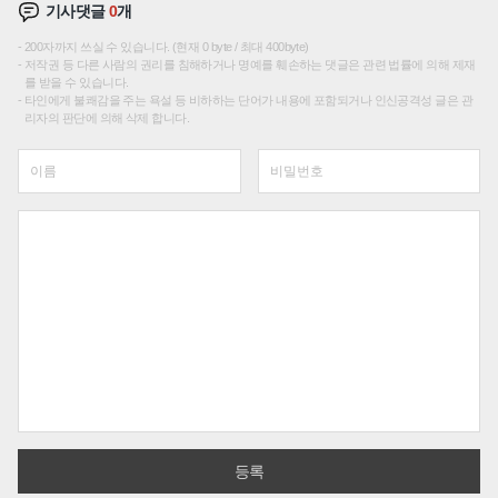
기사댓글
0
개
200자까지 쓰실 수 있습니다. (현재 0 byte / 최대 400byte)
저작권 등 다른 사람의 권리를 침해하거나 명예를 훼손하는 댓글은 관련 법률에 의해 제재
를 받을 수 있습니다.
타인에게 불쾌감을 주는 욕설 등 비하하는 단어가 내용에 포함되거나 인신공격성 글은 관
리자의 판단에 의해 삭제 합니다.