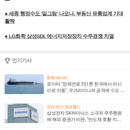
● 세종 행정수도 '밑그림' 나오나, 부동산 유통업계 기대
활짝
● LG화학 삼성SDI, 에너지저장장치 수주경쟁 치열
인기기사
화학·에너지
로이터 "정제연료 3만 톤 한국에서 러시
아로 이동", 우크라이나의 공격에 수요 늘
어
전자·전기·정보통신
삼성전자 SK하이닉스 소극적 주주환원
에 해외 증권가 비판, "반도체 호황 지속
성 의문"