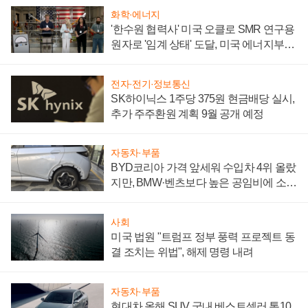
화학·에너지
'한수원 협력사' 미국 오클로 SMR 연구용
원자로 '임계 상태' 도달, 미국 에너지부
"중요한 이정표"
전자·전기·정보통신
SK하이닉스 1주당 375원 현금배당 실시,
추가 주주환원 계획 9월 공개 예정
자동차·부품
BYD코리아 가격 앞세워 수입차 4위 올랐
지만, BMW·벤츠보다 높은 공임비에 소비
자 불만 폭발
사회
미국 법원 "트럼프 정부 풍력 프로젝트 동
결 조치는 위법", 해제 명령 내려
자동차·부품
현대차 올해 SUV 국내 베스트셀러 톱10