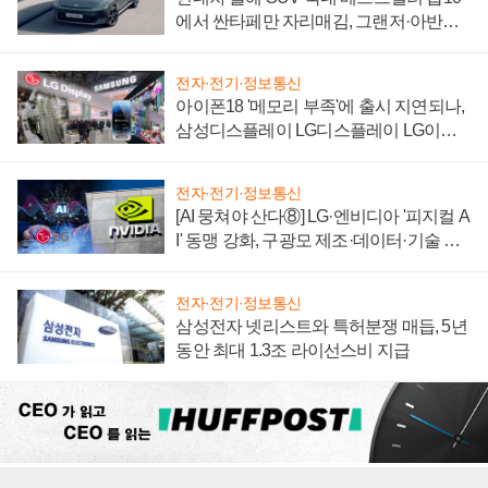
에서 싼타페만 자리매김, 그랜저·아반떼
'세단 쌍끌이'로 내수 방어
전자·전기·정보통신
아이폰18 '메모리 부족'에 출시 지연되나,
삼성디스플레이 LG디스플레이 LG이노
텍 '탈애플' 수익 다각화 속도
전자·전기·정보통신
[AI 뭉쳐야 산다⑧] LG·엔비디아 '피지컬 A
I' 동맹 강화, 구광모 제조·데이터·기술 결
집해 종합 로보틱스 기업으로
전자·전기·정보통신
삼성전자 넷리스트와 특허분쟁 매듭, 5년
동안 최대 1.3조 라이선스비 지급