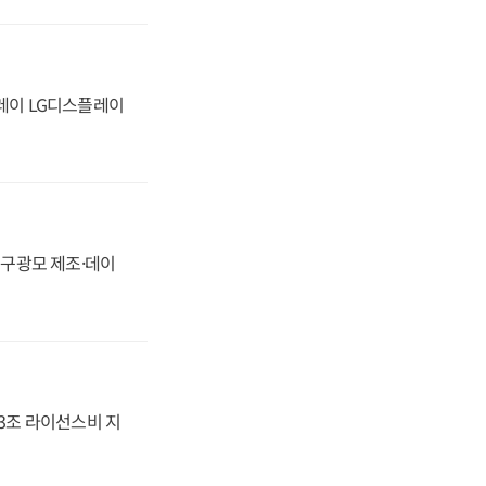
플레이 LG디스플레이
화, 구광모 제조·데이
.3조 라이선스비 지