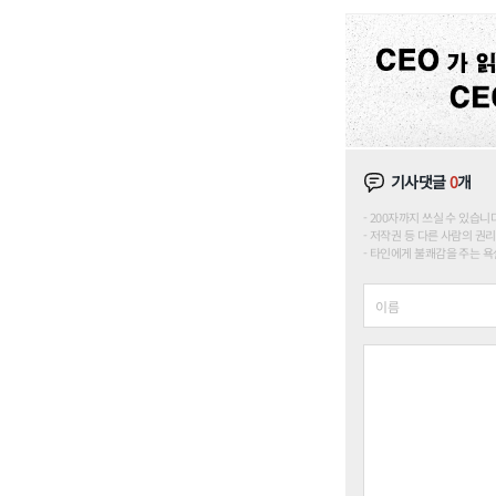
기사댓글
0
개
200자까지 쓰실 수 있습니다. (
저작권 등 다른 사람의 권리
타인에게 불쾌감을 주는 욕설