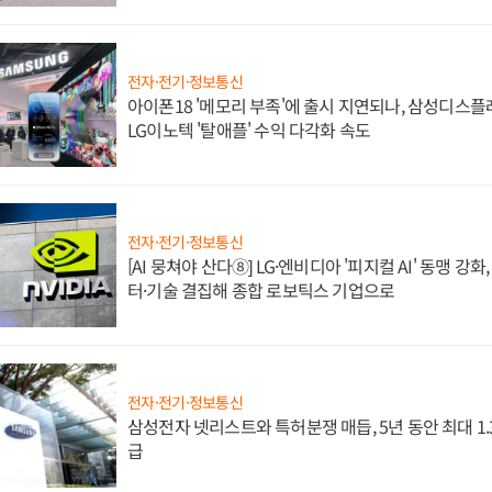
전자·전기·정보통신
아이폰18 '메모리 부족'에 출시 지연되나, 삼성디스
LG이노텍 '탈애플' 수익 다각화 속도
전자·전기·정보통신
[AI 뭉쳐야 산다⑧] LG·엔비디아 '피지컬 AI' 동맹 강
터·기술 결집해 종합 로보틱스 기업으로
전자·전기·정보통신
삼성전자 넷리스트와 특허분쟁 매듭, 5년 동안 최대 1
급