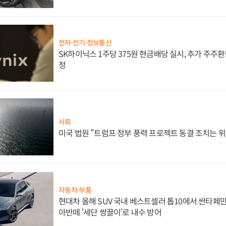
전자·전기·정보통신
SK하이닉스 1주당 375원 현금배당 실시, 추가 주주환
정
사회
미국 법원 "트럼프 정부 풍력 프로젝트 동결 조치는 위
자동차·부품
현대차 올해 SUV 국내 베스트셀러 톱10에서 싼타페만
아반떼 '세단 쌍끌이'로 내수 방어