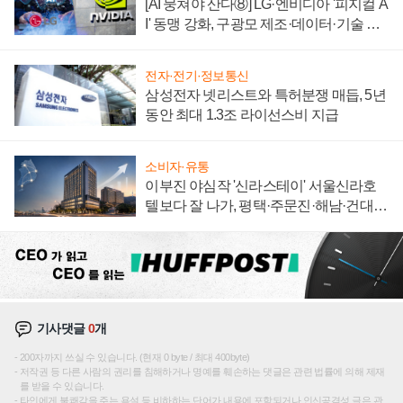
[AI 뭉쳐야 산다⑧] LG·엔비디아 '피지컬 A
I' 동맹 강화, 구광모 제조·데이터·기술 결
집해 종합 로보틱스 기업으로
전자·전기·정보통신
삼성전자 넷리스트와 특허분쟁 매듭, 5년
동안 최대 1.3조 라이선스비 지급
소비자·유통
이부진 야심작 '신라스테이' 서울신라호
텔보다 잘 나가, 평택·주문진·해남·건대로
성장판 더 넓힌다
기사댓글
0
개
200자까지 쓰실 수 있습니다. (현재 0 byte / 최대 400byte)
저작권 등 다른 사람의 권리를 침해하거나 명예를 훼손하는 댓글은 관련 법률에 의해 제재
를 받을 수 있습니다.
타인에게 불쾌감을 주는 욕설 등 비하하는 단어가 내용에 포함되거나 인신공격성 글은 관