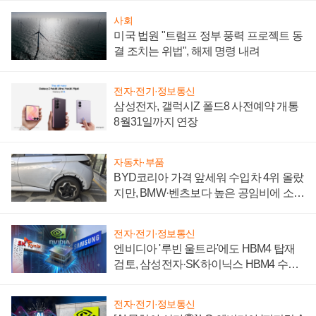
사회
미국 법원 "트럼프 정부 풍력 프로젝트 동
결 조치는 위법", 해제 명령 내려
전자·전기·정보통신
삼성전자, 갤럭시Z 폴드8 사전예약 개통
8월31일까지 연장
자동차·부품
BYD코리아 가격 앞세워 수입차 4위 올랐
지만, BMW·벤츠보다 높은 공임비에 소비
자 불만 폭발
전자·전기·정보통신
엔비디아 '루빈 울트라'에도 HBM4 탑재
검토, 삼성전자·SK하이닉스 HBM4 수율
에 주도권 갈린다
전자·전기·정보통신