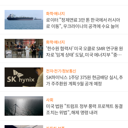
화학·에너지
로이터 "정제연료 3만 톤 한국에서 러시아
로 이동", 우크라이나의 공격에 수요 늘어
화학·에너지
'한수원 협력사' 미국 오클로 SMR 연구용 원
자로 '임계 상태' 도달, 미국 에너지부 "중요
한 이정표"
전자·전기·정보통신
SK하이닉스 1주당 375원 현금배당 실시, 추
가 주주환원 계획 9월 공개 예정
사회
미국 법원 "트럼프 정부 풍력 프로젝트 동결
조치는 위법", 해제 명령 내려