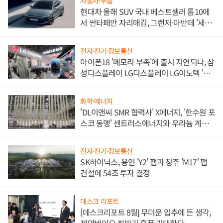
자동차·부품
현대차 올해 SUV 국내 베스트셀러 톱10에
서 싼타페만 자리매김, 그랜저·아반떼 '세단
쌍끌이'로 내수 방어
전자·전기·정보통신
아이폰18 '메모리 부족'에 출시 지연되나, 삼
성디스플레이 LG디스플레이 LG이노텍 '탈
애플' 수익 다각화 속도
화학·에너지
'DL이앤씨 SMR 협력사' X에너지, '한수원 포
스코 동맹' 센트러스에너지와 우라늄 계약
체결
전자·전기·정보통신
SK하이닉스, 용인 'Y2' 팹과 청주 'M17' 팹
건설에 54조 투자 결정
데스크 리포트
[데스크리포트 8월] 무더운 입추에 든 생각,