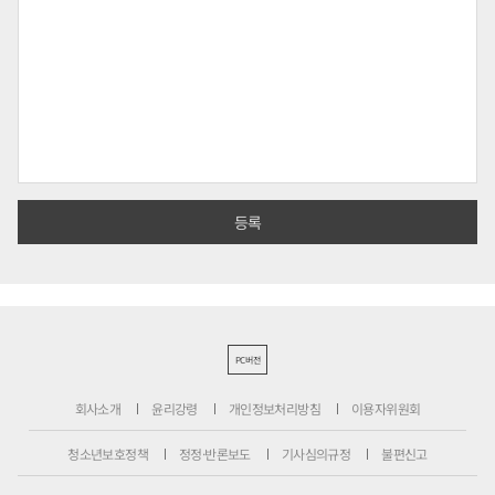
PC버전
회사소개
윤리강령
개인정보처리방침
이용자위원회
청소년보호정책
정정·반론보도
기사심의규정
불편신고