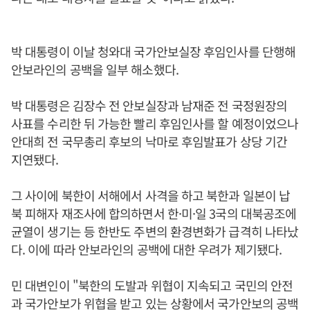
박 대통령이 이날 청와대 국가안보실장 후임인사를 단행해
안보라인의 공백을 일부 해소했다.
박 대통령은 김장수 전 안보실장과 남재준 전 국정원장의
사표를 수리한 뒤 가능한 빨리 후임인사를 할 예정이었으나
안대희 전 국무총리 후보의 낙마로 후임발표가 상당 기간
지연됐다.
그 사이에 북한이 서해에서 사격을 하고 북한과 일본이 납
북 피해자 재조사에 합의하면서 한·미·일 3국의 대북공조에
균열이 생기는 등 한반도 주변의 환경변화가 급격히 나타났
다. 이에 따라 안보라인의 공백에 대한 우려가 제기됐다.
민 대변인이 "북한의 도발과 위협이 지속되고 국민의 안전
과 국가안보가 위협을 받고 있는 상황에서 국가안보의 공백