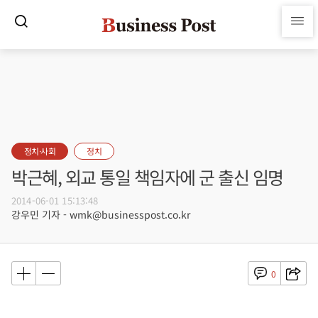
정치·사회
정치
박근혜, 외교 통일 책임자에 군 출신 임명
2014-06-01 15:13:48
강우민 기자 - wmk@businesspost.co.kr
0