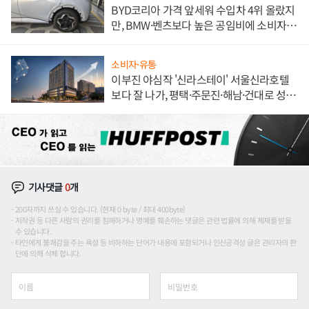
BYD코리아 가격 앞세워 수입차 4위 올랐지
만, BMW·벤츠보다 높은 공임비에 소비자
불만 폭발
소비자·유통
이부진 야심작 '신라스테이' 서울신라호텔
보다 잘 나가, 평택·주문진·해남·건대로 성
장판 더 넓힌다
기사댓글
0
개
200자까지 쓰실 수 있습니다. (현재 0 byte / 최대 400byte)
저작권 등 다른 사람의 권리를 침해하거나 명예를 훼손하는 댓글은 관련 법률에 의해 제재를 받을
수 있습니다.
타인에게 불쾌감을 주는 욕설 등 비하하는 단어가 내용에 포함되거나 인신공격성 글은 관리자의 판
단에 의해 삭제 합니다.