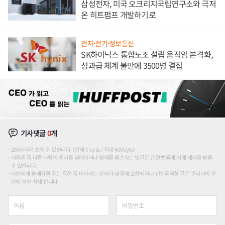
삼성전자, 미국 오크리지국립연구소와 극저
온 히트펌프 개발하기로
전자·전기·정보통신
SK하이닉스 통합노조 설립 움직임 본격화,
성과급 체계 불만에 3500명 결집
기사댓글
0
개
200자까지 쓰실 수 있습니다. (현재 0 byte / 최대 400byte)
저작권 등 다른 사람의 권리를 침해하거나 명예를 훼손하는 댓글은 관련 법률에 의해 제재를 받을
수 있습니다.
타인에게 불쾌감을 주는 욕설 등 비하하는 단어가 내용에 포함되거나 인신공격성 글은 관리자의 판
단에 의해 삭제 합니다.