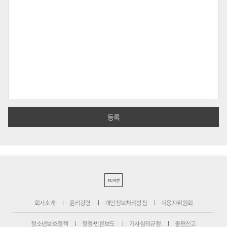
PC버전
회사소개
윤리강령
개인정보처리방침
이용자위원회
청소년보호정책
정정·반론보도
기사심의규정
불편신고