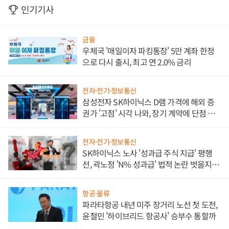
인기기사
금융
우체국 '매일이자 파킹통장' 5만 계좌 한정
으로 다시 출시, 최고 연 2.0% 금리
전자·전기·정보통신
삼성전자 SK하이닉스 D램 가격에 해외 증
권가 '고점' 시각 나와, 장기 계약에 단점 부
각
전자·전기·정보통신
SK하이닉스 노사 '성과급 주식 지급' 평행
선, 곽노정 'N% 성과급' 법적 논란 벗을지 주
목
항공·물류
파라타항공 내년 미주 장거리 노선 첫 도전,
윤철민 '하이브리드 항공사' 승부수 통할까