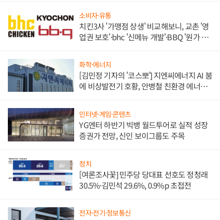
소비자·유통
치킨3사 '가맹점 상생' 비교해보니, 교촌 '영
업권 보호'·bhc '신메뉴 개발'·BBQ '원가 부
담'
화학·에너지
[김민정 기자의 '코스뽀'] 지엔씨에너지 AI 붐
에 비상발전기 호황, 안병철 친환경 에너지
발전전문기업 향한다
인터넷·게임·콘텐츠
YG엔터 하반기 빅뱅 월드투어로 실적 성장
증권가 전망, 신인 보이그룹도 주목
정치
[여론조사꽃] 민주당 당대표 선호도 정청래
30.5%·김민석 29.6%, 0.9%p 초접전
전자·전기·정보통신