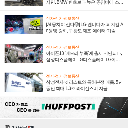
지만, BMW·벤츠보다 높은 공임비에 소비
자 불만 폭발
전자·전기·정보통신
[AI 뭉쳐야 산다⑧] LG·엔비디아 '피지컬 A
I' 동맹 강화, 구광모 제조·데이터·기술 결
집해 종합 로보틱스 기업으로
전자·전기·정보통신
아이폰18 '메모리 부족'에 출시 지연되나,
삼성디스플레이 LG디스플레이 LG이노
텍 '탈애플' 수익 다각화 속도
전자·전기·정보통신
삼성전자 넷리스트와 특허분쟁 매듭, 5년
동안 최대 1.3조 라이선스비 지급
기사댓글
0
개