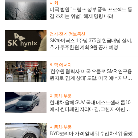
사회
미국 법원 "트럼프 정부 풍력 프로젝트 동
결 조치는 위법", 해제 명령 내려
전자·전기·정보통신
SK하이닉스 1주당 375원 현금배당 실시,
추가 주주환원 계획 9월 공개 예정
화학·에너지
'한수원 협력사' 미국 오클로 SMR 연구용
원자로 '임계 상태' 도달, 미국 에너지부
"중요한 이정표"
자동차·부품
현대차 올해 SUV 국내 베스트셀러 톱10
에서 싼타페만 자리매김, 그랜저·아반떼
'세단 쌍끌이'로 내수 방어
자동차·부품
BYD코리아 가격 앞세워 수입차 4위 올랐