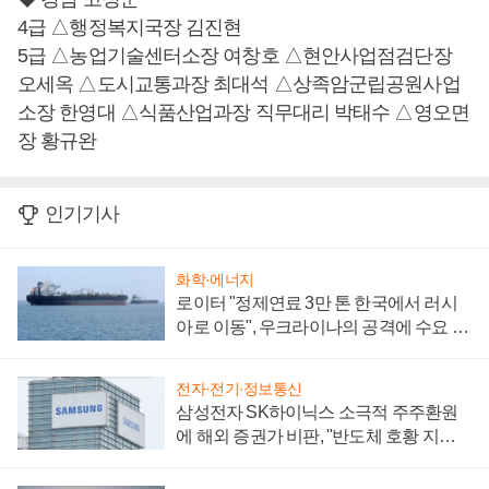
4급 △행정복지국장 김진현
5급 △농업기술센터소장 여창호 △현안사업점검단장
오세옥 △도시교통과장 최대석 △상족암군립공원사업
소장 한영대 △식품산업과장 직무대리 박태수 △영오면
장 황규완
인기기사
화학·에너지
로이터 "정제연료 3만 톤 한국에서 러시
아로 이동", 우크라이나의 공격에 수요 늘
어
전자·전기·정보통신
삼성전자 SK하이닉스 소극적 주주환원
에 해외 증권가 비판, "반도체 호황 지속
성 의문"