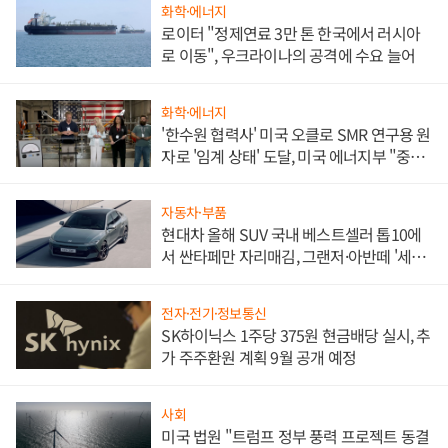
화학·에너지
로이터 "정제연료 3만 톤 한국에서 러시아
로 이동", 우크라이나의 공격에 수요 늘어
화학·에너지
'한수원 협력사' 미국 오클로 SMR 연구용 원
자로 '임계 상태' 도달, 미국 에너지부 "중요
한 이정표"
자동차·부품
현대차 올해 SUV 국내 베스트셀러 톱10에
서 싼타페만 자리매김, 그랜저·아반떼 '세단
쌍끌이'로 내수 방어
전자·전기·정보통신
SK하이닉스 1주당 375원 현금배당 실시, 추
가 주주환원 계획 9월 공개 예정
사회
미국 법원 "트럼프 정부 풍력 프로젝트 동결