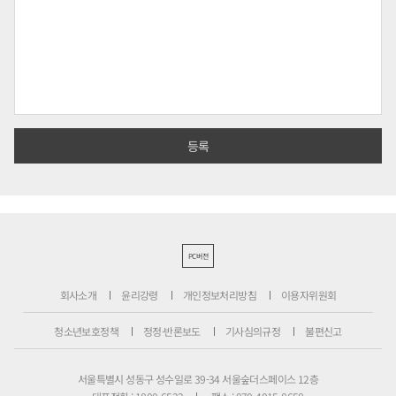
PC버전
회사소개
윤리강령
개인정보처리방침
이용자위원회
청소년보호정책
정정·반론보도
기사심의규정
불편신고
서울특별시 성동구 성수일로 39-34 서울숲더스페이스 12층