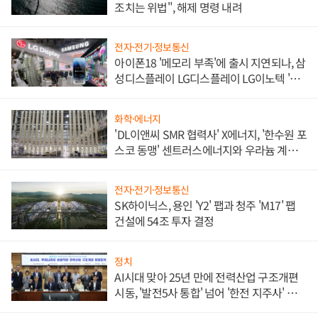
조치는 위법", 해제 명령 내려
전자·전기·정보통신
아이폰18 '메모리 부족'에 출시 지연되나, 삼
성디스플레이 LG디스플레이 LG이노텍 '탈
애플' 수익 다각화 속도
화학·에너지
'DL이앤씨 SMR 협력사' X에너지, '한수원 포
스코 동맹' 센트러스에너지와 우라늄 계약
체결
전자·전기·정보통신
SK하이닉스, 용인 'Y2' 팹과 청주 'M17' 팹
건설에 54조 투자 결정
정치
AI시대 맞아 25년 만에 전력산업 구조개편
시동, '발전5사 통합' 넘어 '한전 지주사' 재편
론도