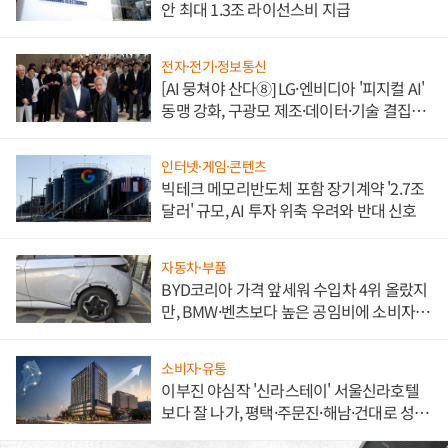
안 최대 1.3조 라이선스비 지급
전자·전기·정보통신
[AI 뭉쳐야 산다⑧] LG·엔비디아 '피지컬 AI'
동맹 강화, 구광모 제조·데이터·기술 결집
해 종합 로보틱스 기업으로
인터넷·게임·콘텐츠
빅테크 메모리반도체 포함 장기계약 '2.7조
달러' 규모, AI 투자 위축 우려와 반대 신호
자동차·부품
BYD코리아 가격 앞세워 수입차 4위 올랐지
만, BMW·벤츠보다 높은 공임비에 소비자
불만 폭발
소비자·유통
이부진 야심작 '신라스테이' 서울신라호텔
보다 잘 나가, 평택·주문진·해남·건대로 성
장판 더 넓힌다