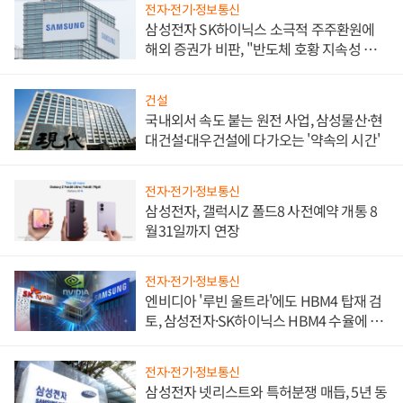
전자·전기·정보통신
삼성전자 SK하이닉스 소극적 주주환원에
해외 증권가 비판, "반도체 호황 지속성 의
문"
건설
국내외서 속도 붙는 원전 사업, 삼성물산·현
대건설·대우건설에 다가오는 '약속의 시간'
전자·전기·정보통신
삼성전자, 갤럭시Z 폴드8 사전예약 개통 8
월31일까지 연장
전자·전기·정보통신
엔비디아 '루빈 울트라'에도 HBM4 탑재 검
토, 삼성전자·SK하이닉스 HBM4 수율에 주
도권 갈린다
전자·전기·정보통신
삼성전자 넷리스트와 특허분쟁 매듭, 5년 동