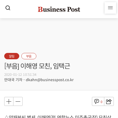
알림
부음
[부음] 이해영 모친, 임택근
2020-01-12 10:51:34
안대국 기자 - dkahn@businesspost.co.kr
0
△양재분씨 별세, 이해영(전 연합뉴스 미주총국장) 모친상