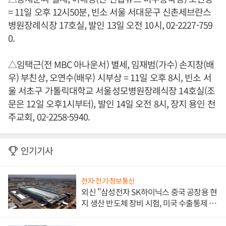
= 11일 오후 12시50분, 빈소 서울 서대문구 신촌세브란스
병원장례식장 17호실, 발인 13일 오전 10시, 02-2227-759
0.
△임택근(전 MBC 아나운서) 별세, 임재범(가수) 손지창(배
우) 부친상, 오연수(배우) 시부상 = 11일 오후 8시, 빈소 서
울 서초구 가톨릭대학교 서울성모병원장례식장 14호실(조
문은 12일 오후1시부터), 발인 14일 오전 8시, 장지 용인 천
주교회, 02-2258-5940.
인기기사
전자·전기·정보통신
외신 "삼성전자 SK하이닉스 중국 공장용 현
지 생산 반도체 장비 시험, 미국 수출통제 대
비"