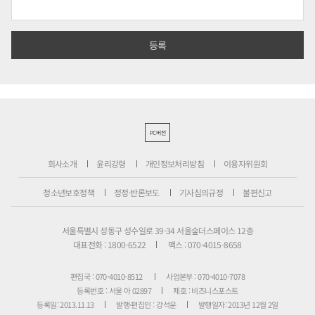
PC버전
회사소개
윤리강령
개인정보처리방침
이용자위원회
청소년보호정책
정정·반론보도
기사심의규정
불편신고
서울특별시 성동구 성수일로 39-34 서울숲더스페이스 12층
대표전화 : 1800-6522
팩스 : 070-4015-8658
편집국 : 070-4010-8512
사업본부 : 070-4010-7078
등록번호 : 서울 아 02897
제호 : 비즈니스포스트
등록일: 2013.11.13
발행·편집인 : 강석운
발행일자: 2013년 12월 2일