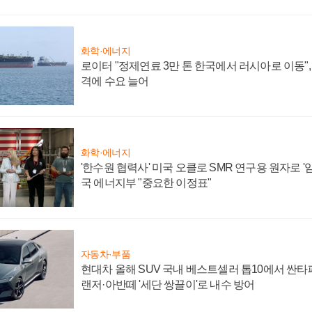
화학·에너지
로이터 "정제연료 3만 톤 한국에서 러시아로 이동"
격에 수요 늘어
화학·에너지
'한수원 협력사' 미국 오클로 SMR 연구용 원자로 '임
국 에너지부 "중요한 이정표"
자동차·부품
현대차 올해 SUV 국내 베스트셀러 톱10에서 싼타
랜저·아반떼 '세단 쌍끌이'로 내수 방어