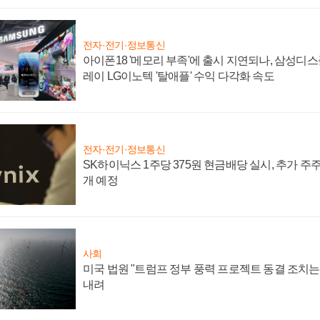
전자·전기·정보통신
아이폰18 '메모리 부족'에 출시 지연되나, 삼성디
레이 LG이노텍 '탈애플' 수익 다각화 속도
전자·전기·정보통신
SK하이닉스 1주당 375원 현금배당 실시, 추가 주
개 예정
사회
미국 법원 "트럼프 정부 풍력 프로젝트 동결 조치는 
내려