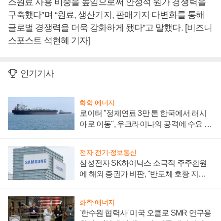
스원료 사용 비중을 높임으로써 안정적 원가 경쟁력을
구축했다”며 “원료, 생산기지, 판매기지 다변화를 통해
글로벌 경쟁력을 더욱 강화하게 됐다”고 말했다. [비즈니
스포스트 석현혜 기자]
인기기사
화학·에너지
로이터 "정제연료 3만 톤 한국에서 러시
아로 이동", 우크라이나의 공격에 수요 늘
어
전자·전기·정보통신
삼성전자 SK하이닉스 소극적 주주환원
에 해외 증권가 비판, "반도체 호황 지속
성 의문"
화학·에너지
'한수원 협력사' 미국 오클로 SMR 연구용