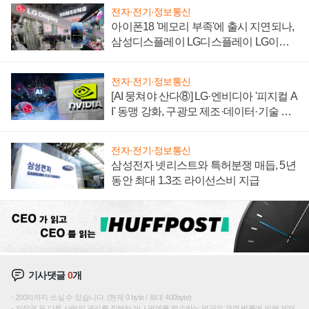
전자·전기·정보통신
아이폰18 '메모리 부족'에 출시 지연되나,
삼성디스플레이 LG디스플레이 LG이노
텍 '탈애플' 수익 다각화 속도
전자·전기·정보통신
[AI 뭉쳐야 산다⑧] LG·엔비디아 '피지컬 A
I' 동맹 강화, 구광모 제조·데이터·기술 결
집해 종합 로보틱스 기업으로
전자·전기·정보통신
삼성전자 넷리스트와 특허분쟁 매듭, 5년
동안 최대 1.3조 라이선스비 지급
기사댓글
0
개
200자까지 쓰실 수 있습니다. (현재 0 byte / 최대 400byte)
저작권 등 다른 사람의 권리를 침해하거나 명예를 훼손하는 댓글은 관련 법률에 의해 제재