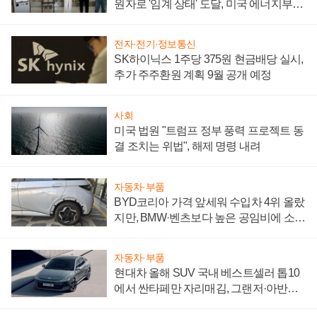
원자로 '임계 상태' 도달, 미국 에너지부
"중요한 이정표"
전자·전기·정보통신
SK하이닉스 1주당 375원 현금배당 실시,
추가 주주환원 계획 9월 공개 예정
사회
미국 법원 "트럼프 정부 풍력 프로젝트 동
결 조치는 위법", 해제 명령 내려
자동차·부품
BYD코리아 가격 앞세워 수입차 4위 올랐
지만, BMW·벤츠보다 높은 공임비에 소비
자 불만 폭발
자동차·부품
현대차 올해 SUV 국내 베스트셀러 톱10
에서 싼타페만 자리매김, 그랜저·아반떼
'세단 쌍끌이'로 내수 방어