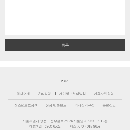
PC버전
회사소개
윤리강령
개인정보처리방침
이용자위원회
청소년보호정책
정정·반론보도
기사심의규정
불편신고
서울특별시 성동구 성수일로 39-34 서울숲더스페이스 12층
대표전화 : 1800-6522
팩스 : 070-4015-8658