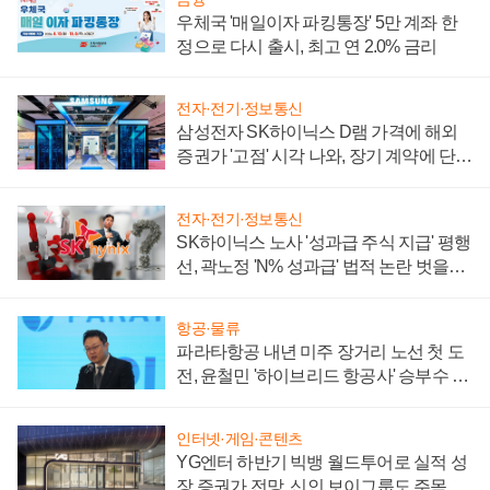
우체국 '매일이자 파킹통장' 5만 계좌 한
정으로 다시 출시, 최고 연 2.0% 금리
전자·전기·정보통신
삼성전자 SK하이닉스 D램 가격에 해외
증권가 '고점' 시각 나와, 장기 계약에 단점
부각
전자·전기·정보통신
SK하이닉스 노사 '성과급 주식 지급' 평행
선, 곽노정 'N% 성과급' 법적 논란 벗을지
주목
항공·물류
파라타항공 내년 미주 장거리 노선 첫 도
전, 윤철민 '하이브리드 항공사' 승부수 통
할까
인터넷·게임·콘텐츠
YG엔터 하반기 빅뱅 월드투어로 실적 성
장 증권가 전망, 신인 보이그룹도 주목