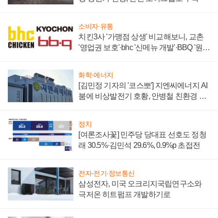
소비자·유통
치킨3사 '가맹점 상생' 비교해보니, 교촌
'영업권 보호'·bhc '신메뉴 개발'·BBQ '원가
부담'
화학·에너지
[김민정 기자의 '코스뽀'] 지엔씨에너지 AI
붐에 비상발전기 호황, 안병철 친환경 에
너지 발전전문기업 향한다
정치
[여론조사꽃] 민주당 당대표 선호도 정청
래 30.5%·김민석 29.6%, 0.9%p 초접전
전자·전기·정보통신
삼성전자, 미국 오크리지국립연구소와
극저온 히트펌프 개발하기로