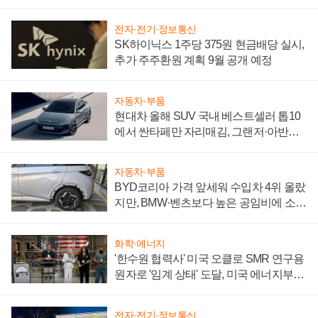
전자·전기·정보통신
SK하이닉스 1주당 375원 현금배당 실시,
추가 주주환원 계획 9월 공개 예정
자동차·부품
현대차 올해 SUV 국내 베스트셀러 톱10
에서 싼타페만 자리매김, 그랜저·아반떼
'세단 쌍끌이'로 내수 방어
자동차·부품
BYD코리아 가격 앞세워 수입차 4위 올랐
지만, BMW·벤츠보다 높은 공임비에 소비
자 불만 폭발
화학·에너지
'한수원 협력사' 미국 오클로 SMR 연구용
원자로 '임계 상태' 도달, 미국 에너지부
"중요한 이정표"
전자·전기·정보통신