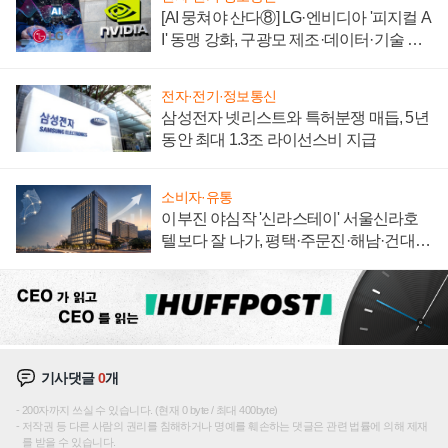
[AI 뭉쳐야 산다⑧] LG·엔비디아 '피지컬 A
I' 동맹 강화, 구광모 제조·데이터·기술 결
집해 종합 로보틱스 기업으로
전자·전기·정보통신
삼성전자 넷리스트와 특허분쟁 매듭, 5년
동안 최대 1.3조 라이선스비 지급
소비자·유통
이부진 야심작 '신라스테이' 서울신라호
텔보다 잘 나가, 평택·주문진·해남·건대로
성장판 더 넓힌다
기사댓글
0
개
200자까지 쓰실 수 있습니다. (현재 0 byte / 최대 400byte)
저작권 등 다른 사람의 권리를 침해하거나 명예를 훼손하는 댓글은 관련 법률에 의해 제재
를 받을 수 있습니다.