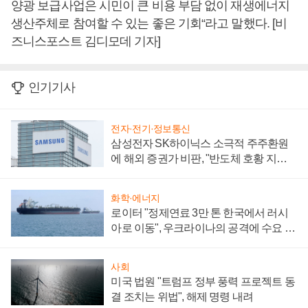
양광 보급사업은 시민이 큰 비용 부담 없이 재생에너지
생산주체로 참여할 수 있는 좋은 기회“라고 말했다. [비
즈니스포스트 김디모데 기자]
인기기사
전자·전기·정보통신
삼성전자 SK하이닉스 소극적 주주환원
에 해외 증권가 비판, "반도체 호황 지속
성 의문"
화학·에너지
로이터 "정제연료 3만 톤 한국에서 러시
아로 이동", 우크라이나의 공격에 수요 늘
어
사회
미국 법원 "트럼프 정부 풍력 프로젝트 동
결 조치는 위법", 해제 명령 내려