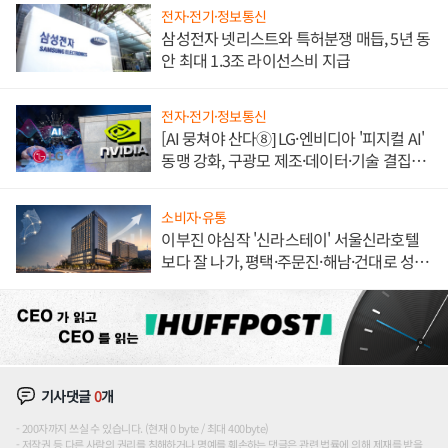
전자·전기·정보통신
삼성전자 넷리스트와 특허분쟁 매듭, 5년 동
안 최대 1.3조 라이선스비 지급
전자·전기·정보통신
[AI 뭉쳐야 산다⑧] LG·엔비디아 '피지컬 AI'
동맹 강화, 구광모 제조·데이터·기술 결집
해 종합 로보틱스 기업으로
소비자·유통
이부진 야심작 '신라스테이' 서울신라호텔
보다 잘 나가, 평택·주문진·해남·건대로 성
장판 더 넓힌다
기사댓글
0
개
200자까지 쓰실 수 있습니다. (현재 0 byte / 최대 400byte)
저작권 등 다른 사람의 권리를 침해하거나 명예를 훼손하는 댓글은 관련 법률에 의해 제재를 받을