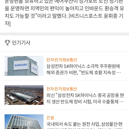
운항편을 보유하고 있는 에어부산이 싱가포르 노선 정기편
을 운영하면 지역민의 편익이 높아지고 인바운드 환승객 유
치도 가능할 것”이라고 말했다. [비즈니스포스트 윤휘종 기
자]
인기기사
전자·전기·정보통신
삼성전자 SK하이닉스 소극적 주주환원에
해외 증권가 비판, "반도체 호황 지속성 의
문"
전자·전기·정보통신
외신 "삼성전자 SK하이닉스 중국 공장용 현
지 생산 반도체 장비 시험, 미국 수출통제 대
비"
건설
국내외서 속도 붙는 원전 사업, 삼성물산·현