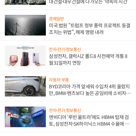
대건설·대우건설에 다가오는 '약속의 시간'
경제일반
미국 법원 "트럼프 정부 풍력 프로젝트 동결
조치는 위법", 해제 명령 내려
전자·전기·정보통신
삼성전자, 갤럭시Z 폴드8 사전예약 개통 8
월31일까지 연장
자동차·부품
BYD코리아 가격 앞세워 수입차 4위 올랐지
만, BMW·벤츠보다 높은 공임비에 소비자
불만 폭발
전자·전기·정보통신
엔비디아 '루빈 울트라'에도 HBM4 탑재 검
토, 삼성전자·SK하이닉스 HBM4 수율에 주
도권 갈린다