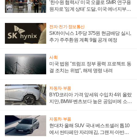
'한수원 협력사' 미국 오클로 SMR 연구용
원자로 '임계 상태' 도달, 미국 에너지부
"중요한 이정표"
전자·전기·정보통신
SK하이닉스 1주당 375원 현금배당 실시,
추가 주주환원 계획 9월 공개 예정
사회
미국 법원 "트럼프 정부 풍력 프로젝트 동
결 조치는 위법", 해제 명령 내려
자동차·부품
BYD코리아 가격 앞세워 수입차 4위 올랐
지만, BMW·벤츠보다 높은 공임비에 소비
자 불만 폭발
자동차·부품
현대차 올해 SUV 국내 베스트셀러 톱10
에서 싼타페만 자리매김, 그랜저·아반떼