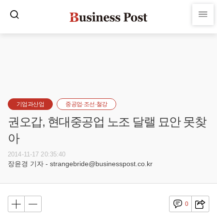
기업과산업
중공업·조선·철강
권오갑, 현대중공업 노조 달랠 묘안 못찾
아
2014-11-17 20:35:40
장윤경 기자 - strangebride@businesspost.co.kr
0