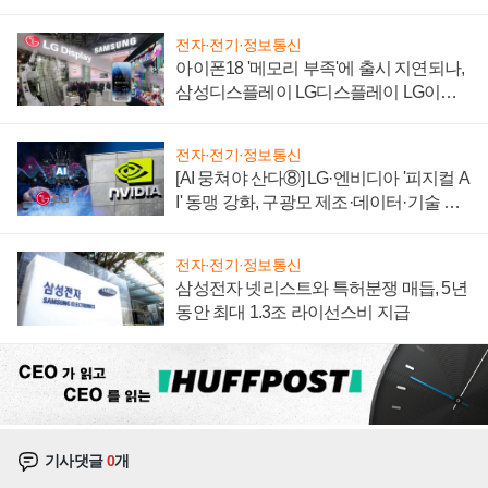
'세단 쌍끌이'로 내수 방어
전자·전기·정보통신
아이폰18 '메모리 부족'에 출시 지연되나,
삼성디스플레이 LG디스플레이 LG이노
텍 '탈애플' 수익 다각화 속도
전자·전기·정보통신
[AI 뭉쳐야 산다⑧] LG·엔비디아 '피지컬 A
I' 동맹 강화, 구광모 제조·데이터·기술 결
집해 종합 로보틱스 기업으로
전자·전기·정보통신
삼성전자 넷리스트와 특허분쟁 매듭, 5년
동안 최대 1.3조 라이선스비 지급
기사댓글
0
개