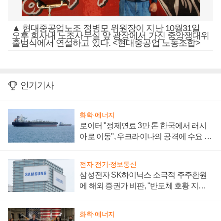
▲ 현대중공업노조 정병모 위원장이 지난 10월31일
오후 회사내 노조사무실 앞 광장에서 가진 중앙쟁대위
출범식에서 연설하고 있다. <현대중공업 노동조합>
인기기사
화학·에너지
로이터 "정제연료 3만 톤 한국에서 러시
아로 이동", 우크라이나의 공격에 수요 늘
어
전자·전기·정보통신
삼성전자 SK하이닉스 소극적 주주환원
에 해외 증권가 비판, "반도체 호황 지속
성 의문"
화학·에너지