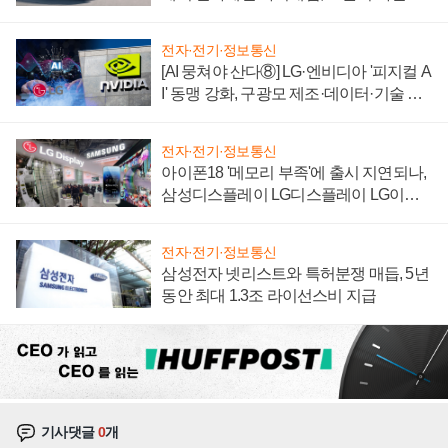
'세단 쌍끌이'로 내수 방어
전자·전기·정보통신
[AI 뭉쳐야 산다⑧] LG·엔비디아 '피지컬 A
I' 동맹 강화, 구광모 제조·데이터·기술 결
집해 종합 로보틱스 기업으로
전자·전기·정보통신
아이폰18 '메모리 부족'에 출시 지연되나,
삼성디스플레이 LG디스플레이 LG이노
텍 '탈애플' 수익 다각화 속도
전자·전기·정보통신
삼성전자 넷리스트와 특허분쟁 매듭, 5년
동안 최대 1.3조 라이선스비 지급
기사댓글
0
개