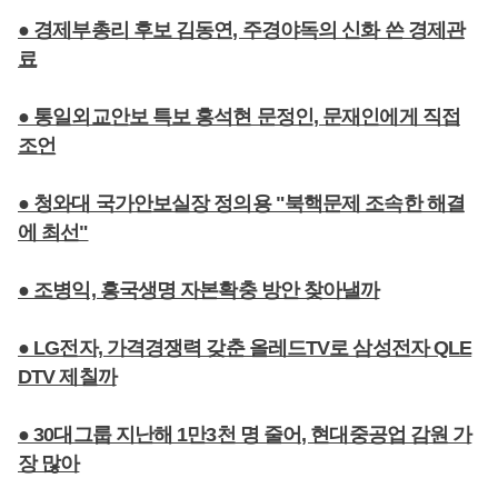
● 경제부총리 후보 김동연, 주경야독의 신화 쓴 경제관
료
● 통일외교안보 특보 홍석현 문정인, 문재인에게 직접
조언
● 청와대 국가안보실장 정의용 "북핵문제 조속한 해결
에 최선"
● 조병익, 흥국생명 자본확충 방안 찾아낼까
● LG전자, 가격경쟁력 갖춘 올레드TV로 삼성전자 QLE
DTV 제칠까
● 30대그룹 지난해 1만3천 명 줄어, 현대중공업 감원 가
장 많아