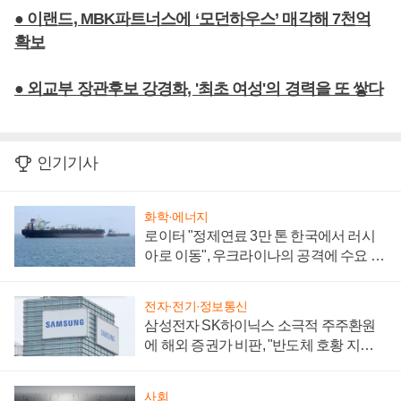
● 이랜드, MBK파트너스에 ‘모던하우스’ 매각해 7천억
확보
● 외교부 장관후보 강경화, '최초 여성'의 경력을 또 쌓다
인기기사
화학·에너지
로이터 "정제연료 3만 톤 한국에서 러시
아로 이동", 우크라이나의 공격에 수요 늘
어
전자·전기·정보통신
삼성전자 SK하이닉스 소극적 주주환원
에 해외 증권가 비판, "반도체 호황 지속
성 의문"
사회