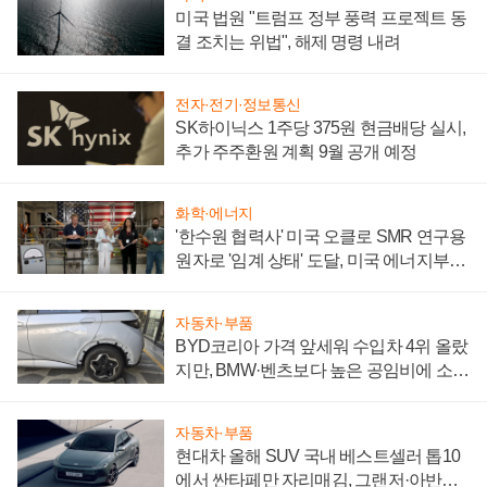
미국 법원 "트럼프 정부 풍력 프로젝트 동
결 조치는 위법", 해제 명령 내려
전자·전기·정보통신
SK하이닉스 1주당 375원 현금배당 실시,
추가 주주환원 계획 9월 공개 예정
화학·에너지
'한수원 협력사' 미국 오클로 SMR 연구용
원자로 '임계 상태' 도달, 미국 에너지부
"중요한 이정표"
자동차·부품
BYD코리아 가격 앞세워 수입차 4위 올랐
지만, BMW·벤츠보다 높은 공임비에 소비
자 불만 폭발
자동차·부품
현대차 올해 SUV 국내 베스트셀러 톱10
에서 싼타페만 자리매김, 그랜저·아반떼