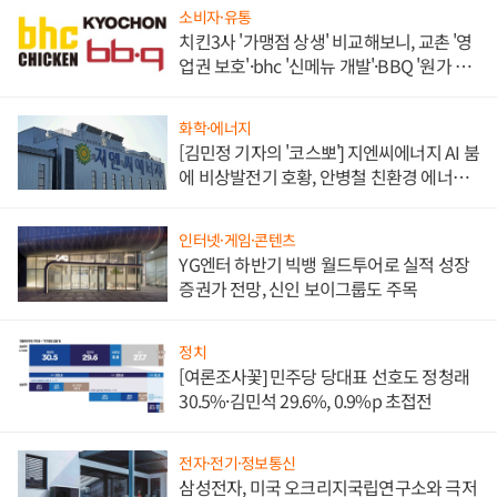
소비자·유통
치킨3사 '가맹점 상생' 비교해보니, 교촌 '영
업권 보호'·bhc '신메뉴 개발'·BBQ '원가 부
담'
화학·에너지
[김민정 기자의 '코스뽀'] 지엔씨에너지 AI 붐
에 비상발전기 호황, 안병철 친환경 에너지
발전전문기업 향한다
인터넷·게임·콘텐츠
YG엔터 하반기 빅뱅 월드투어로 실적 성장
증권가 전망, 신인 보이그룹도 주목
정치
[여론조사꽃] 민주당 당대표 선호도 정청래
30.5%·김민석 29.6%, 0.9%p 초접전
전자·전기·정보통신
삼성전자, 미국 오크리지국립연구소와 극저