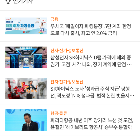
인기기사
금융
우체국 '매일이자 파킹통장' 5만 계좌 한정
으로 다시 출시, 최고 연 2.0% 금리
전자·전기·정보통신
삼성전자 SK하이닉스 D램 가격에 해외 증
권가 '고점' 시각 나와, 장기 계약에 단점 부
각
전자·전기·정보통신
SK하이닉스 노사 '성과급 주식 지급' 평행
선, 곽노정 'N% 성과급' 법적 논란 벗을지 주
목
항공·물류
파라타항공 내년 미주 장거리 노선 첫 도전,
윤철민 '하이브리드 항공사' 승부수 통할까