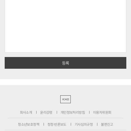
PC버전
회사소개
윤리강령
개인정보처리방침
이용자위원회
청소년보호정책
정정·반론보도
기사심의규정
불편신고