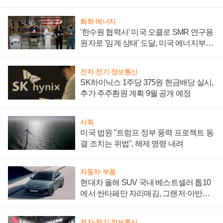
어
화학·에너지
'한수원 협력사' 미국 오클로 SMR 연구용
원자로 '임계 상태' 도달, 미국 에너지부
"중요한 이정표"
전자·전기·정보통신
SK하이닉스 1주당 375원 현금배당 실시,
추가 주주환원 계획 9월 공개 예정
사회
미국 법원 "트럼프 정부 풍력 프로젝트 동
결 조치는 위법", 해제 명령 내려
자동차·부품
현대차 올해 SUV 국내 베스트셀러 톱10
에서 싼타페만 자리매김, 그랜저·아반떼
'세단 쌍끌이'로 내수 방어
전자·전기·정보통신