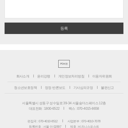
PC버전
회사소개
윤리강령
개인정보처리방침
이용자위원회
청소년보호정책
정정·반론보도
기사심의규정
불편신고
서울특별시 성동구 성수일로 39-34 서울숲더스페이스 12층
대표전화 : 1800-6522
팩스 : 070-4015-8658
편집국 : 070-4010-8512
사업본부 : 070-4010-7078
등록번호 : 서울 아 02897
제호 : 비즈니스포스트