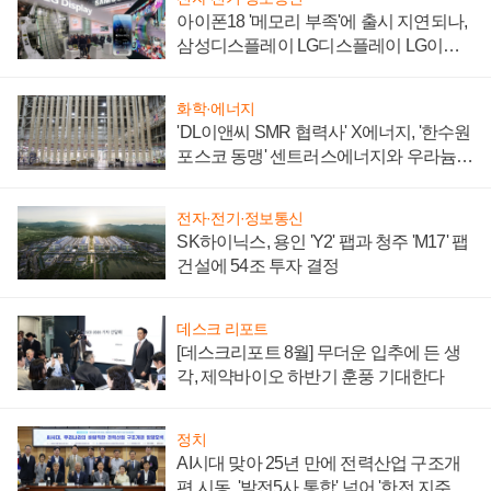
아이폰18 '메모리 부족'에 출시 지연되나,
삼성디스플레이 LG디스플레이 LG이노
텍 '탈애플' 수익 다각화 속도
화학·에너지
'DL이앤씨 SMR 협력사' X에너지, '한수원
포스코 동맹' 센트러스에너지와 우라늄
계약 체결
전자·전기·정보통신
SK하이닉스, 용인 'Y2' 팹과 청주 'M17' 팹
건설에 54조 투자 결정
데스크 리포트
[데스크리포트 8월] 무더운 입추에 든 생
각, 제약바이오 하반기 훈풍 기대한다
정치
AI시대 맞아 25년 만에 전력산업 구조개
편 시동, '발전5사 통합' 넘어 '한전 지주사'