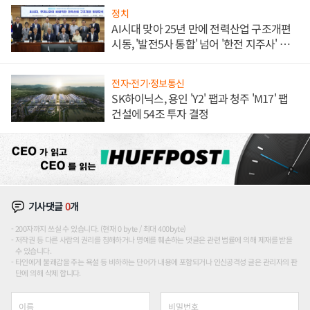
정치
AI시대 맞아 25년 만에 전력산업 구조개편
시동, '발전5사 통합' 넘어 '한전 지주사' 재편
론도
전자·전기·정보통신
SK하이닉스, 용인 'Y2' 팹과 청주 'M17' 팹
건설에 54조 투자 결정
기사댓글
0
개
200자까지 쓰실 수 있습니다. (현재 0 byte / 최대 400byte)
저작권 등 다른 사람의 권리를 침해하거나 명예를 훼손하는 댓글은 관련 법률에 의해 제재를 받을
수 있습니다.
타인에게 불쾌감을 주는 욕설 등 비하하는 단어가 내용에 포함되거나 인신공격성 글은 관리자의 판
단에 의해 삭제 합니다.