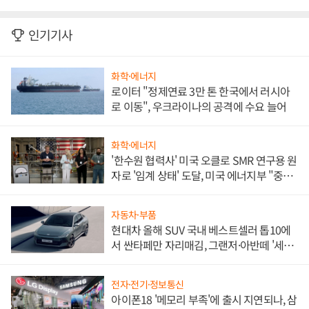
인기기사
화학·에너지
로이터 "정제연료 3만 톤 한국에서 러시아
로 이동", 우크라이나의 공격에 수요 늘어
화학·에너지
'한수원 협력사' 미국 오클로 SMR 연구용 원
자로 '임계 상태' 도달, 미국 에너지부 "중요
한 이정표"
자동차·부품
현대차 올해 SUV 국내 베스트셀러 톱10에
서 싼타페만 자리매김, 그랜저·아반떼 '세단
쌍끌이'로 내수 방어
전자·전기·정보통신
아이폰18 '메모리 부족'에 출시 지연되나, 삼