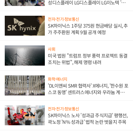
성디스플레이 LG디스플레이 LG이노텍 '탈
애플' 수익 다각화 속도
전자·전기·정보통신
SK하이닉스 1주당 375원 현금배당 실시, 추
가 주주환원 계획 9월 공개 예정
사회
미국 법원 "트럼프 정부 풍력 프로젝트 동결
조치는 위법", 해제 명령 내려
화학·에너지
'DL이앤씨 SMR 협력사' X에너지, '한수원 포
스코 동맹' 센트러스에너지와 우라늄 계약
체결
전자·전기·정보통신
SK하이닉스 노사 '성과급 주식지급' 평행선,
곽노정 'N% 성과급' 법적 논란 벗을지 주목