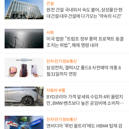
건설
원전 건설 국내외서 속도 붙어, 삼성물산·현
대건설·대우건설에 다가오는 '약속의 시간'
사회
미국 법원 "트럼프 정부 풍력 프로젝트 동결
조치는 위법", 해제 명령 내려
전자·전기·정보통신
삼성전자, 갤럭시Z 폴드8 사전예약 개통 8
월31일까지 연장
자동차·부품
BYD코리아 가격 앞세워 수입차 4위 올랐지
만, BMW·벤츠보다 높은 공임비에 소비자
불만 폭발
전자·전기·정보통신
엔비디아 '루빈 울트라'에도 HBM4 탑재 검