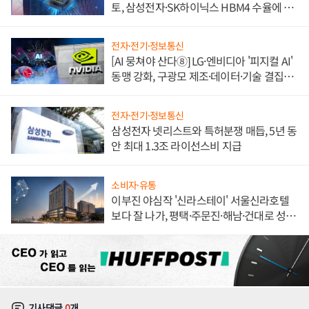
토, 삼성전자·SK하이닉스 HBM4 수율에 주
도권 갈린다
전자·전기·정보통신
[AI 뭉쳐야 산다⑧] LG·엔비디아 '피지컬 AI'
동맹 강화, 구광모 제조·데이터·기술 결집
해 종합 로보틱스 기업으로
전자·전기·정보통신
삼성전자 넷리스트와 특허분쟁 매듭, 5년 동
안 최대 1.3조 라이선스비 지급
소비자·유통
이부진 야심작 '신라스테이' 서울신라호텔
보다 잘 나가, 평택·주문진·해남·건대로 성
장판 더 넓힌다
기사댓글
0
개