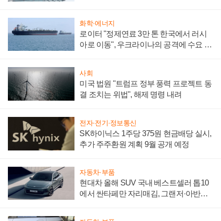
성 의문"
화학·에너지
로이터 "정제연료 3만 톤 한국에서 러시
아로 이동", 우크라이나의 공격에 수요 늘
어
사회
미국 법원 "트럼프 정부 풍력 프로젝트 동
결 조치는 위법", 해제 명령 내려
전자·전기·정보통신
SK하이닉스 1주당 375원 현금배당 실시,
추가 주주환원 계획 9월 공개 예정
자동차·부품
현대차 올해 SUV 국내 베스트셀러 톱10
에서 싼타페만 자리매김, 그랜저·아반떼
'세단 쌍끌이'로 내수 방어