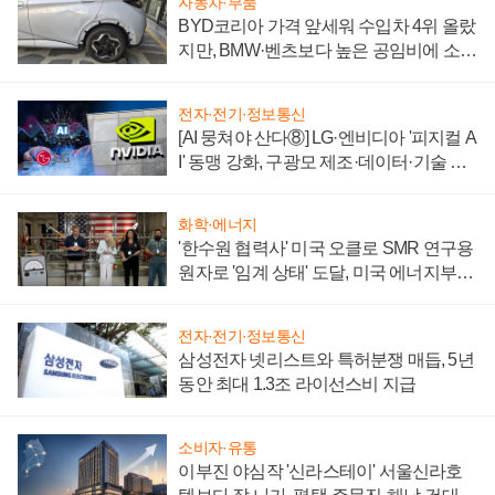
자동차·부품
BYD코리아 가격 앞세워 수입차 4위 올랐
지만, BMW·벤츠보다 높은 공임비에 소비
자 불만 폭발
전자·전기·정보통신
[AI 뭉쳐야 산다⑧] LG·엔비디아 '피지컬 A
I' 동맹 강화, 구광모 제조·데이터·기술 결
집해 종합 로보틱스 기업으로
화학·에너지
'한수원 협력사' 미국 오클로 SMR 연구용
원자로 '임계 상태' 도달, 미국 에너지부
"중요한 이정표"
전자·전기·정보통신
삼성전자 넷리스트와 특허분쟁 매듭, 5년
동안 최대 1.3조 라이선스비 지급
소비자·유통
이부진 야심작 '신라스테이' 서울신라호