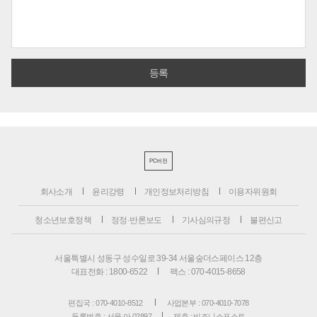
PC버전
회사소개
윤리강령
개인정보처리방침
이용자위원회
청소년보호정책
정정·반론보도
기사심의규정
불편신고
서울특별시 성동구 성수일로 39-34 서울숲더스페이스 12층
대표전화 : 1800-6522
팩스 : 070-4015-8658
편집국 : 070-4010-8512
사업본부 : 070-4010-7078
등록번호 : 서울 아 02897
제호 : 비즈니스포스트