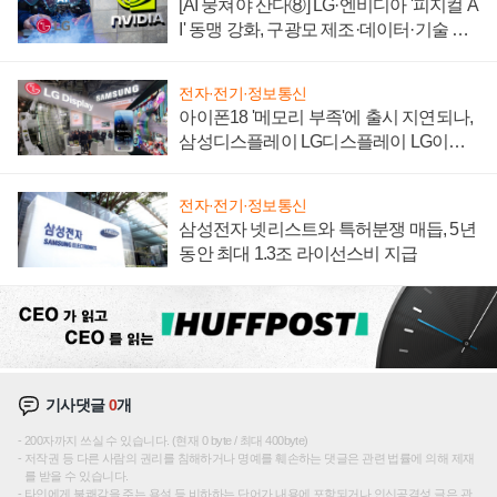
[AI 뭉쳐야 산다⑧] LG·엔비디아 '피지컬 A
I' 동맹 강화, 구광모 제조·데이터·기술 결
집해 종합 로보틱스 기업으로
전자·전기·정보통신
아이폰18 '메모리 부족'에 출시 지연되나,
삼성디스플레이 LG디스플레이 LG이노
텍 '탈애플' 수익 다각화 속도
전자·전기·정보통신
삼성전자 넷리스트와 특허분쟁 매듭, 5년
동안 최대 1.3조 라이선스비 지급
기사댓글
0
개
200자까지 쓰실 수 있습니다. (현재 0 byte / 최대 400byte)
저작권 등 다른 사람의 권리를 침해하거나 명예를 훼손하는 댓글은 관련 법률에 의해 제재
를 받을 수 있습니다.
타인에게 불쾌감을 주는 욕설 등 비하하는 단어가 내용에 포함되거나 인신공격성 글은 관