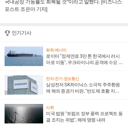
국내공장 가동률도 회복될 것"이라고 말했다. [비즈니스
포스트 조은아 기자]
인기기사
화학·에너지
로이터 "정제연료 3만 톤 한국에서 러시
아로 이동", 우크라이나의 공격에 수요 늘
어
전자·전기·정보통신
삼성전자 SK하이닉스 소극적 주주환원
에 해외 증권가 비판, "반도체 호황 지속
성 의문"
사회
미국 법원 "트럼프 정부 풍력 프로젝트 동
결 조치는 위법", 해제 명령 내려