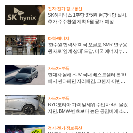
전자·전기·정보통신
SK하이닉스 1주당 375원 현금배당 실시,
추가 주주환원 계획 9월 공개 예정
화학·에너지
'한수원 협력사' 미국 오클로 SMR 연구용
원자로 '임계 상태' 도달, 미국 에너지부
"중요한 이정표"
자동차·부품
현대차 올해 SUV 국내 베스트셀러 톱10
에서 싼타페만 자리매김, 그랜저·아반떼
'세단 쌍끌이'로 내수 방어
자동차·부품
BYD코리아 가격 앞세워 수입차 4위 올랐
지만, BMW·벤츠보다 높은 공임비에 소비
자 불만 폭발
전자·전기·정보통신