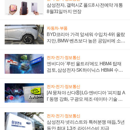
삼성전자, 갤럭시Z 폴드8 사전예약 개통
8월31일까지 연장
자동차·부품
BYD코리아 가격 앞세워 수입차 4위 올랐
지만, BMW·벤츠보다 높은 공임비에 소비
자 불만 폭발
전자·전기·정보통신
엔비디아 '루빈 울트라'에도 HBM4 탑재
검토, 삼성전자·SK하이닉스 HBM4 수율
에 주도권 갈린다
전자·전기·정보통신
[AI 뭉쳐야 산다⑧] LG·엔비디아 '피지컬 A
I' 동맹 강화, 구광모 제조·데이터·기술 결
집해 종합 로보틱스 기업으로
전자·전기·정보통신
삼성전자 넷리스트와 특허분쟁 매듭, 5년
동안 최대 1.3조 라이선스비 지급