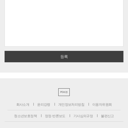
PC버전
회사소개
윤리강령
개인정보처리방침
이용자위원회
청소년보호정책
정정·반론보도
기사심의규정
불편신고