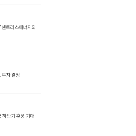
동맹' 센트러스에너지와
4조 투자 결정
오 하반기 훈풍 기대