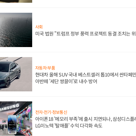
사회
미국 법원 "트럼프 정부 풍력 프로젝트 동결 조치는 위
자동차·부품
현대차 올해 SUV 국내 베스트셀러 톱10에서 싼타페만
아반떼 '세단 쌍끌이'로 내수 방어
전자·전기·정보통신
아이폰18 '메모리 부족'에 출시 지연되나, 삼성디스
LG이노텍 '탈애플' 수익 다각화 속도