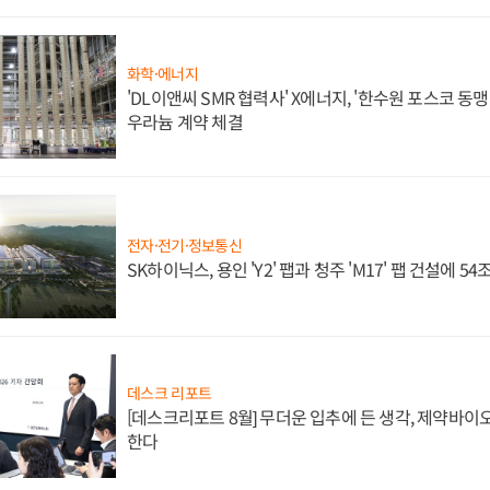
화학·에너지
'DL이앤씨 SMR 협력사' X에너지, '한수원 포스코 
우라늄 계약 체결
전자·전기·정보통신
SK하이닉스, 용인 'Y2' 팹과 청주 'M17' 팹 건설에 5
데스크 리포트
[데스크리포트 8월] 무더운 입추에 든 생각, 제약바이
한다