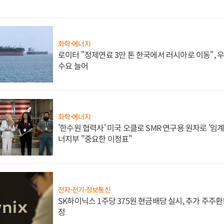
화학·에너지
로이터 "정제연료 3만 톤 한국에서 러시아로 이동",
수요 늘어
화학·에너지
'한수원 협력사' 미국 오클로 SMR 연구용 원자로 '임계 
너지부 "중요한 이정표"
전자·전기·정보통신
SK하이닉스 1주당 375원 현금배당 실시, 추가 주주환
정