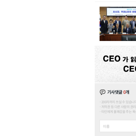
기사댓글
0
개
200자까지 쓰실 수 있습니다. (
저작권 등 다른 사람의 권리
타인에게 불쾌감을 주는 욕설