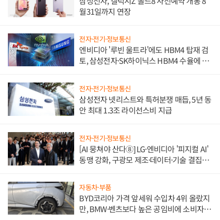
삼성전자, 갤럭시Z 폴드8 사전예약 개통 8
월31일까지 연장
전자·전기·정보통신
엔비디아 '루빈 울트라'에도 HBM4 탑재 검
토, 삼성전자·SK하이닉스 HBM4 수율에 주
도권 갈린다
전자·전기·정보통신
삼성전자 넷리스트와 특허분쟁 매듭, 5년 동
안 최대 1.3조 라이선스비 지급
전자·전기·정보통신
[AI 뭉쳐야 산다⑧] LG·엔비디아 '피지컬 AI'
동맹 강화, 구광모 제조·데이터·기술 결집
해 종합 로보틱스 기업으로
자동차·부품
BYD코리아 가격 앞세워 수입차 4위 올랐지
만, BMW·벤츠보다 높은 공임비에 소비자
불만 폭발