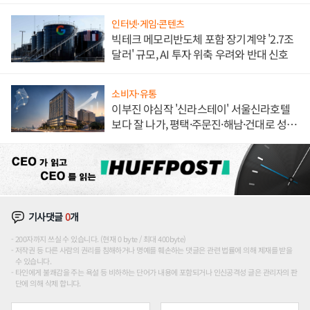
인터넷·게임·콘텐츠
빅테크 메모리반도체 포함 장기계약 '2.7조
달러' 규모, AI 투자 위축 우려와 반대 신호
소비자·유통
이부진 야심작 '신라스테이' 서울신라호텔
보다 잘 나가, 평택·주문진·해남·건대로 성
장판 더 넓힌다
기사댓글
0
개
200자까지 쓰실 수 있습니다. (현재 0 byte / 최대 400byte)
저작권 등 다른 사람의 권리를 침해하거나 명예를 훼손하는 댓글은 관련 법률에 의해 제재를 받을
수 있습니다.
타인에게 불쾌감을 주는 욕설 등 비하하는 단어가 내용에 포함되거나 인신공격성 글은 관리자의 판
단에 의해 삭제 합니다.