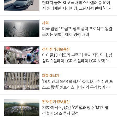
현대차 올해 SUV 국내 베스트셀러 톱10에
서 싼타페만 자리매김, 그랜저·아반떼 '세단
쌍끌이'로 내수 방어
사회
미국 법원 "트럼프 정부 풍력 프로젝트 동결
조치는 위법", 해제 명령 내려
전자·전기·정보통신
아이폰18 '메모리 부족'에 출시 지연되나, 삼
성디스플레이 LG디스플레이 LG이노텍 '탈
애플' 수익 다각화 속도
화학·에너지
'DL이앤씨 SMR 협력사' X에너지, '한수원 포
스코 동맹' 센트러스에너지와 우라늄 계약
체결
전자·전기·정보통신
SK하이닉스, 용인 'Y2' 팹과 청주 'M17' 팹
건설에 54조 투자 결정