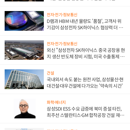
전자·전기·정보통신
D램과 HBM 내년 물량도 '품절', 고객사 위
기감이 삼성전자 SK하이닉스 협상력 더 키
워
전자·전기·정보통신
외신 "삼성전자 SK하이닉스 중국 공장용 현
지 생산 반도체 장비 시험, 미국 수출통제 대
비"
건설
국내외서 속도 붙는 원전 사업, 삼성물산·현
대건설·대우건설에 다가오는 '약속의 시간'
화학·에너지
삼성SDI ESS 수요 급증에 북미 증설 타진,
최주선 스텔란티스·GM 합작공장 건설 재추
진하나