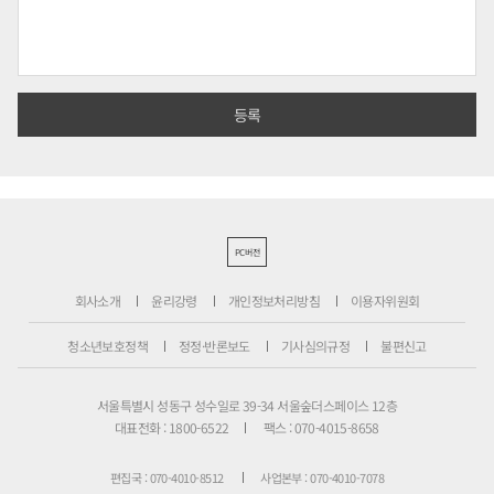
PC버전
회사소개
윤리강령
개인정보처리방침
이용자위원회
청소년보호정책
정정·반론보도
기사심의규정
불편신고
서울특별시 성동구 성수일로 39-34 서울숲더스페이스 12층
대표전화 : 1800-6522
팩스 : 070-4015-8658
편집국 : 070-4010-8512
사업본부 : 070-4010-7078