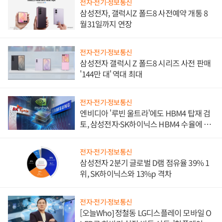
전자·전기·정보통신
삼성전자, 갤럭시Z 폴드8 사전예약 개통 8
월31일까지 연장
전자·전기·정보통신
삼성전자 갤럭시 Z 폴드8 시리즈 사전 판매
'144만 대' 역대 최대
전자·전기·정보통신
엔비디아 '루빈 울트라'에도 HBM4 탑재 검
토, 삼성전자·SK하이닉스 HBM4 수율에 주
도권 갈린다
전자·전기·정보통신
삼성전자 2분기 글로벌 D램 점유율 39% 1
위, SK하이닉스와 13%p 격차
전자·전기·정보통신
[오늘Who] 정철동 LG디스플레이 모바일 O