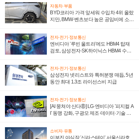
자동차·부품
BYD코리아 가격 앞세워 수입차 4위 올랐
지만, BMW·벤츠보다 높은 공임비에 소비
자 불만 폭발
전자·전기·정보통신
엔비디아 '루빈 울트라'에도 HBM4 탑재
검토, 삼성전자·SK하이닉스 HBM4 수율
에 주도권 갈린다
전자·전기·정보통신
삼성전자 넷리스트와 특허분쟁 매듭, 5년
동안 최대 1.3조 라이선스비 지급
전자·전기·정보통신
[AI 뭉쳐야 산다⑧] LG·엔비디아 '피지컬 A
I' 동맹 강화, 구광모 제조·데이터·기술 결
집해 종합 로보틱스 기업으로
소비자·유통
이부진 야심작 '신라스테이' 서울신라호