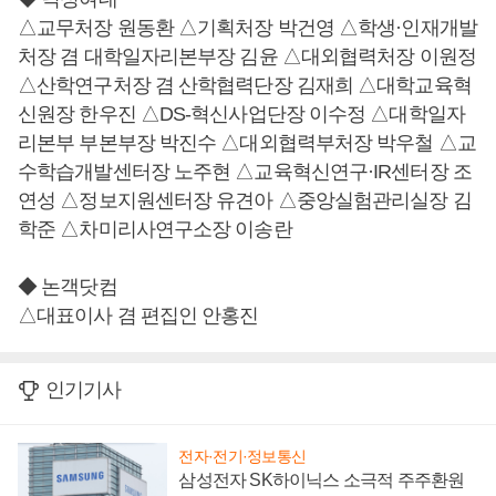
△교무처장 원동환 △기획처장 박건영 △학생·인재개발
처장 겸 대학일자리본부장 김윤 △대외협력처장 이원정
△산학연구처장 겸 산학협력단장 김재희 △대학교육혁
신원장 한우진 △DS-혁신사업단장 이수정 △대학일자
리본부 부본부장 박진수 △대외협력부처장 박우철 △교
수학습개발센터장 노주현 △교육혁신연구·IR센터장 조
연성 △정보지원센터장 유견아 △중앙실험관리실장 김
학준 △차미리사연구소장 이송란
◆ 논객닷컴
△대표이사 겸 편집인 안홍진
인기기사
전자·전기·정보통신
삼성전자 SK하이닉스 소극적 주주환원