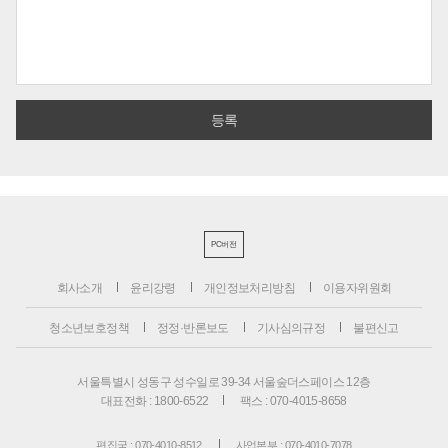
PC버전
회사소개
윤리강령
개인정보처리방침
이용자위원회
청소년보호정책
정정·반론보도
기사심의규정
불편신고
서울특별시 성동구 성수일로 39-34 서울숲더스페이스 12층
대표전화 : 1800-6522
팩스 : 070-4015-8658
편집국 : 070-4010-8512
사업본부 : 070-4010-7078