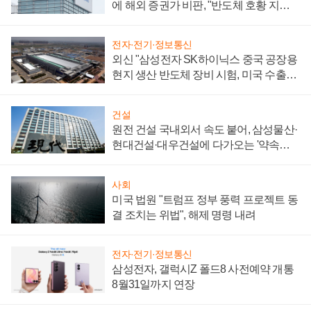
에 해외 증권가 비판, "반도체 호황 지속
성 의문"
전자·전기·정보통신
외신 "삼성전자 SK하이닉스 중국 공장용
현지 생산 반도체 장비 시험, 미국 수출통
제 대비"
건설
원전 건설 국내외서 속도 붙어, 삼성물산·
현대건설·대우건설에 다가오는 '약속의
시간'
사회
미국 법원 "트럼프 정부 풍력 프로젝트 동
결 조치는 위법", 해제 명령 내려
전자·전기·정보통신
삼성전자, 갤럭시Z 폴드8 사전예약 개통
8월31일까지 연장