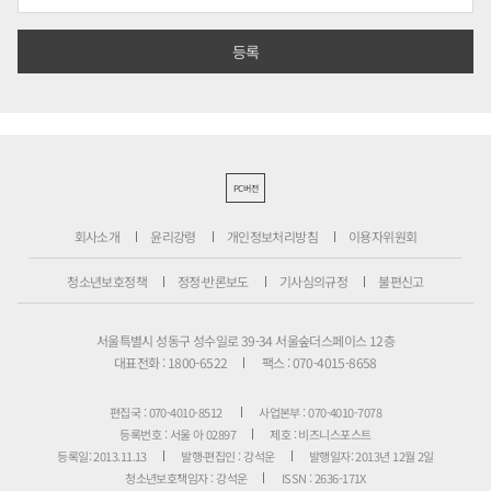
PC버전
회사소개
윤리강령
개인정보처리방침
이용자위원회
청소년보호정책
정정·반론보도
기사심의규정
불편신고
서울특별시 성동구 성수일로 39-34 서울숲더스페이스 12층
대표전화 : 1800-6522
팩스 : 070-4015-8658
편집국 : 070-4010-8512
사업본부 : 070-4010-7078
등록번호 : 서울 아 02897
제호 : 비즈니스포스트
등록일: 2013.11.13
발행·편집인 : 강석운
발행일자: 2013년 12월 2일
청소년보호책임자 : 강석운
ISSN : 2636-171X