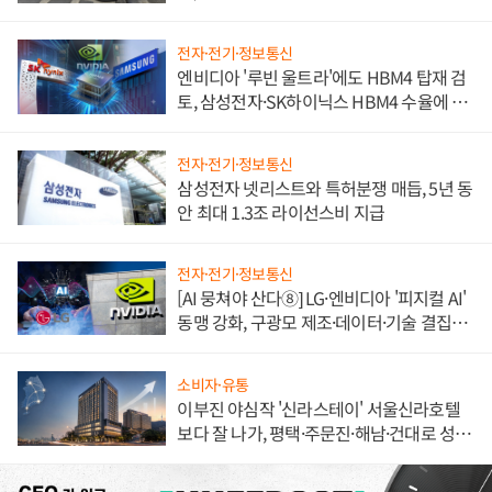
불만 폭발
전자·전기·정보통신
엔비디아 '루빈 울트라'에도 HBM4 탑재 검
토, 삼성전자·SK하이닉스 HBM4 수율에 주
도권 갈린다
전자·전기·정보통신
삼성전자 넷리스트와 특허분쟁 매듭, 5년 동
안 최대 1.3조 라이선스비 지급
전자·전기·정보통신
[AI 뭉쳐야 산다⑧] LG·엔비디아 '피지컬 AI'
동맹 강화, 구광모 제조·데이터·기술 결집
해 종합 로보틱스 기업으로
소비자·유통
이부진 야심작 '신라스테이' 서울신라호텔
보다 잘 나가, 평택·주문진·해남·건대로 성
장판 더 넓힌다