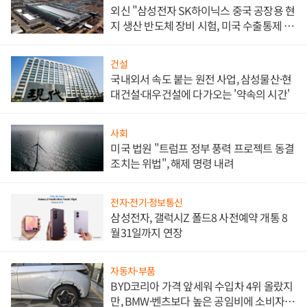
외신 "삼성전자 SK하이닉스 중국 공장용 현
지 생산 반도체 장비 시험, 미국 수출통제 대
비"
건설
국내외서 속도 붙는 원전 사업, 삼성물산·현
대건설·대우건설에 다가오는 '약속의 시간'
사회
미국 법원 "트럼프 정부 풍력 프로젝트 동결
조치는 위법", 해제 명령 내려
전자·전기·정보통신
삼성전자, 갤럭시Z 폴드8 사전예약 개통 8
월31일까지 연장
자동차·부품
BYD코리아 가격 앞세워 수입차 4위 올랐지
만, BMW·벤츠보다 높은 공임비에 소비자