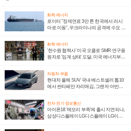
화학·에너지
로이터 "정제연료 3만 톤 한국에서 러시
아로 이동", 우크라이나의 공격에 수요 늘
어
화학·에너지
'한수원 협력사' 미국 오클로 SMR 연구용
원자로 '임계 상태' 도달, 미국 에너지부
"중요한 이정표"
자동차·부품
현대차 올해 SUV 국내 베스트셀러 톱10
에서 싼타페만 자리매김, 그랜저·아반떼
'세단 쌍끌이'로 내수 방어
전자·전기·정보통신
아이폰18 '메모리 부족'에 출시 지연되나,
삼성디스플레이 LG디스플레이 LG이노
텍 '탈애플' 수익 다각화 속도