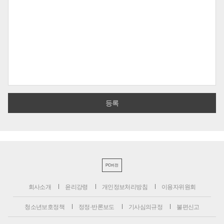
PC버전
회사소개
윤리강령
개인정보처리방침
이용자위원회
청소년보호정책
정정·반론보도
기사심의규정
불편신고