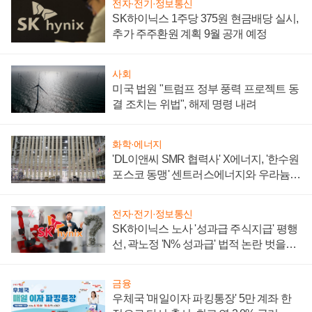
전자·전기·정보통신
SK하이닉스 1주당 375원 현금배당 실시,
추가 주주환원 계획 9월 공개 예정
사회
미국 법원 "트럼프 정부 풍력 프로젝트 동
결 조치는 위법", 해제 명령 내려
화학·에너지
'DL이앤씨 SMR 협력사' X에너지, '한수원
포스코 동맹' 센트러스에너지와 우라늄
계약 체결
전자·전기·정보통신
SK하이닉스 노사 '성과급 주식지급' 평행
선, 곽노정 'N% 성과급' 법적 논란 벗을지
주목
금융
우체국 '매일이자 파킹통장' 5만 계좌 한