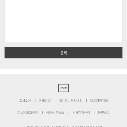
PC버전
회사소개
윤리강령
개인정보처리방침
이용자위원회
청소년보호정책
정정·반론보도
기사심의규정
불편신고