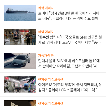
화학·에너지
로이터 "정제연료 3만 톤 한국에서 러시아
로 이동", 우크라이나의 공격에 수요 늘어
화학·에너지
'한수원 협력사' 미국 오클로 SMR 연구용 원
자로 '임계 상태' 도달, 미국 에너지부 "중요
한 이정표"
자동차·부품
현대차 올해 SUV 국내 베스트셀러 톱10에
서 싼타페만 자리매김, 그랜저·아반떼 '세단
쌍끌이'로 내수 방어
전자·전기·정보통신
아이폰18 '메모리 부족'에 출시 지연되나, 삼
성디스플레이 LG디스플레이 LG이노텍 '탈
애플' 수익 다각화 속도
전자·전기·정보통신