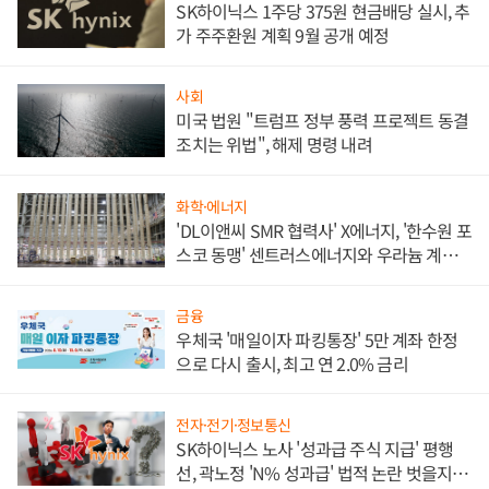
SK하이닉스 1주당 375원 현금배당 실시, 추
가 주주환원 계획 9월 공개 예정
사회
미국 법원 "트럼프 정부 풍력 프로젝트 동결
조치는 위법", 해제 명령 내려
화학·에너지
'DL이앤씨 SMR 협력사' X에너지, '한수원 포
스코 동맹' 센트러스에너지와 우라늄 계약
체결
금융
우체국 '매일이자 파킹통장' 5만 계좌 한정
으로 다시 출시, 최고 연 2.0% 금리
전자·전기·정보통신
SK하이닉스 노사 '성과급 주식 지급' 평행
선, 곽노정 'N% 성과급' 법적 논란 벗을지 주