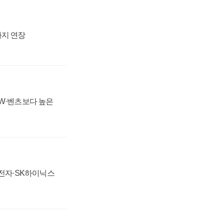
까지 연장
MW·벤츠보다 높은
성전자·SK하이닉스