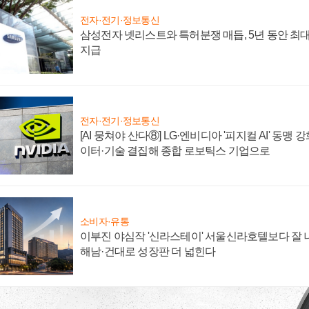
전자·전기·정보통신
삼성전자 넷리스트와 특허분쟁 매듭, 5년 동안 최대
지급
전자·전기·정보통신
[AI 뭉쳐야 산다⑧] LG·엔비디아 '피지컬 AI' 동맹 
이터·기술 결집해 종합 로보틱스 기업으로
소비자·유통
이부진 야심작 '신라스테이' 서울신라호텔보다 잘 나
해남·건대로 성장판 더 넓힌다