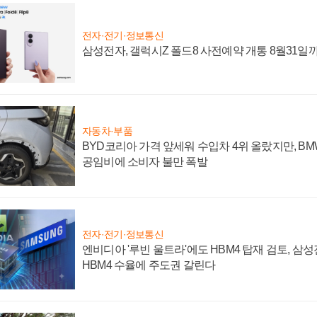
전자·전기·정보통신
삼성전자, 갤럭시Z 폴드8 사전예약 개통 8월31일
자동차·부품
BYD코리아 가격 앞세워 수입차 4위 올랐지만, B
공임비에 소비자 불만 폭발
전자·전기·정보통신
엔비디아 '루빈 울트라'에도 HBM4 탑재 검토, 삼
HBM4 수율에 주도권 갈린다