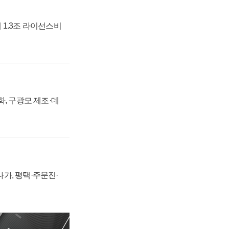
 1.3조 라이선스비
강화, 구광모 제조·데
가, 평택·주문진·