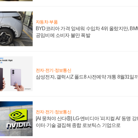
자동차·부품
BYD코리아 가격 앞세워 수입차 4위 올랐지만, B
공임비에 소비자 불만 폭발
전자·전기·정보통신
삼성전자, 갤럭시Z 폴드8 사전예약 개통 8월31일
전자·전기·정보통신
[AI 뭉쳐야 산다⑧] LG·엔비디아 '피지컬 AI' 동맹 
이터·기술 결집해 종합 로보틱스 기업으로