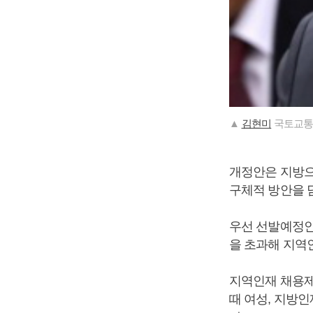
▲
김현미
국토교통
개정안은 지방으
구체적 방안을 
우선 선발예정인
을 초과해 지역인
지역인재 채용제
때 여성, 지방