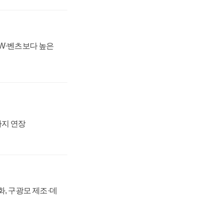
MW·벤츠보다 높은
까지 연장
강화, 구광모 제조·데