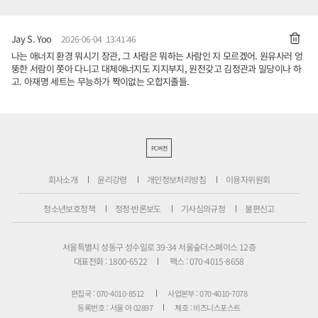
Jay S. Yoo
2026-06-04 13:41:46
나는 애너지 환경 뭐시기 장관, 그 사람은 뭐하는 사람인 지 모르겠어. 원유사러 엉
뚱한 서람이 쫏아 다니고 대체애너지도 지지부지, 원전갖고 김정관과 밀당이나 하
고. 아재명 세트는 무능하가 짝이없는 오합지졸들.
PC버전
회사소개
윤리강령
개인정보처리방침
이용자위원회
청소년보호정책
정정·반론보도
기사심의규정
불편신고
서울특별시 성동구 성수일로 39-34 서울숲더스페이스 12층
대표전화 : 1800-6522
팩스 : 070-4015-8658
편집국 : 070-4010-8512
사업본부 : 070-4010-7078
등록번호 : 서울 아 02897
제호 : 비즈니스포스트