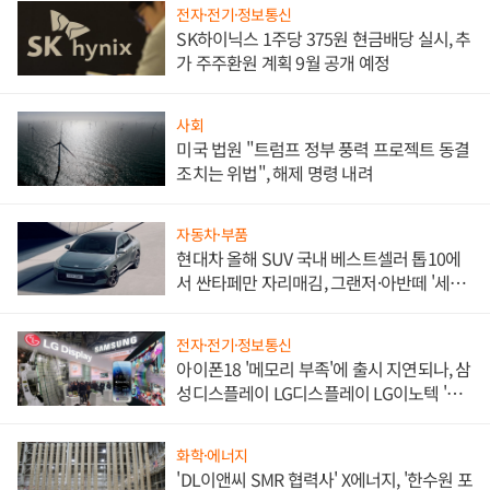
전자·전기·정보통신
SK하이닉스 1주당 375원 현금배당 실시, 추
가 주주환원 계획 9월 공개 예정
사회
미국 법원 "트럼프 정부 풍력 프로젝트 동결
조치는 위법", 해제 명령 내려
자동차·부품
현대차 올해 SUV 국내 베스트셀러 톱10에
서 싼타페만 자리매김, 그랜저·아반떼 '세단
쌍끌이'로 내수 방어
전자·전기·정보통신
아이폰18 '메모리 부족'에 출시 지연되나, 삼
성디스플레이 LG디스플레이 LG이노텍 '탈
애플' 수익 다각화 속도
화학·에너지
'DL이앤씨 SMR 협력사' X에너지, '한수원 포