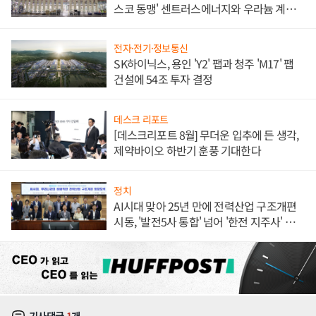
스코 동맹' 센트러스에너지와 우라늄 계약
체결
전자·전기·정보통신
SK하이닉스, 용인 'Y2' 팹과 청주 'M17' 팹
건설에 54조 투자 결정
데스크 리포트
[데스크리포트 8월] 무더운 입추에 든 생각,
제약바이오 하반기 훈풍 기대한다
정치
AI시대 맞아 25년 만에 전력산업 구조개편
시동, '발전5사 통합' 넘어 '한전 지주사' 재편
론도