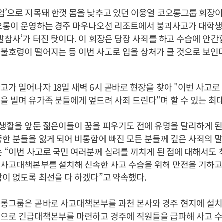
업’으로 지목돼 한껏 몸을 낮추고 있던 이웅열 코오롱그룹 회장이
오롱이 운영하는 경주 마우나오션 리조트에서 붕괴사고가 대학생 
돌발참사’가 터진 탓이다. 이 회장은 당장 사죄를 하고 수습에 안간
불호령이 떨어지는 등 이번 사고로 입을 상처가 클 것으로 보인다
고가 일어나자 18일 새벽 6시 곧바로 현장을 찾아 "이번 사고로
을 빌며 유가족 분들에게 엎드려 사죄 드린다"며 할 수 있는 최대
 생활을 앞둔 젊은이들이 꿈을 피우기도 전에 유명을 달리하게 된
중한 분들을 잃게 되어 비통함에 빠진 모든 분들께 깊은 사죄의 
는 “이번 사고로 국민 여러분께 심려를 끼치게 된 점에 대해서도
 사고대책본부를 설치해 신속한 사고 수습을 위해 만전을 기하고
함이 없도록 최선을 다 하겠다”고 약속했다.
롱그룹은 곧바로 사고대책본부를 과천 본사와 경주 현지에 설치
심으로 긴급대책본부를 마련하고 경주에 직원들을 급파해 사고 수