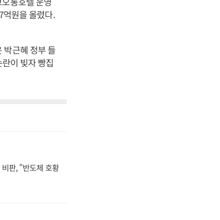
코오롱호텔 운영
77억원을 올렸다.
 박근혜 정부 들
논란이 빚자 빵집
비판, "반도체 호황