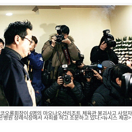
열 코오롱회장이 6명의 마오나오션리조트 체육관 붕괴사고 사망자
좋은병원 장례식장에서 사죄를 하고 조문하고 있다.<뉴시스 제공>