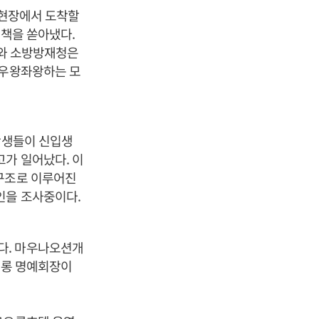
 현장에서 도착할
대책을 쏟아냈다.
부와 소방방재청은
 우왕좌왕하는 모
학생들이 신입생
고가 일어났다. 이
널구조로 이루어진
인을 조사중이다.
다. 마우나오션개
오롱 명예회장이