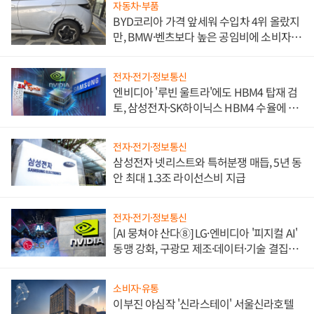
자동차·부품
BYD코리아 가격 앞세워 수입차 4위 올랐지
만, BMW·벤츠보다 높은 공임비에 소비자
불만 폭발
전자·전기·정보통신
엔비디아 '루빈 울트라'에도 HBM4 탑재 검
토, 삼성전자·SK하이닉스 HBM4 수율에 주
도권 갈린다
전자·전기·정보통신
삼성전자 넷리스트와 특허분쟁 매듭, 5년 동
안 최대 1.3조 라이선스비 지급
전자·전기·정보통신
[AI 뭉쳐야 산다⑧] LG·엔비디아 '피지컬 AI'
동맹 강화, 구광모 제조·데이터·기술 결집
해 종합 로보틱스 기업으로
소비자·유통
이부진 야심작 '신라스테이' 서울신라호텔