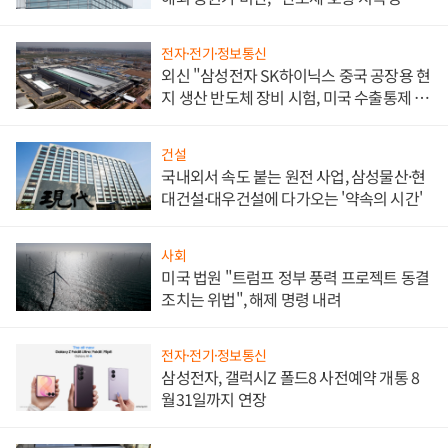
문"
전자·전기·정보통신
외신 "삼성전자 SK하이닉스 중국 공장용 현
지 생산 반도체 장비 시험, 미국 수출통제 대
비"
건설
국내외서 속도 붙는 원전 사업, 삼성물산·현
대건설·대우건설에 다가오는 '약속의 시간'
사회
미국 법원 "트럼프 정부 풍력 프로젝트 동결
조치는 위법", 해제 명령 내려
전자·전기·정보통신
삼성전자, 갤럭시Z 폴드8 사전예약 개통 8
월31일까지 연장