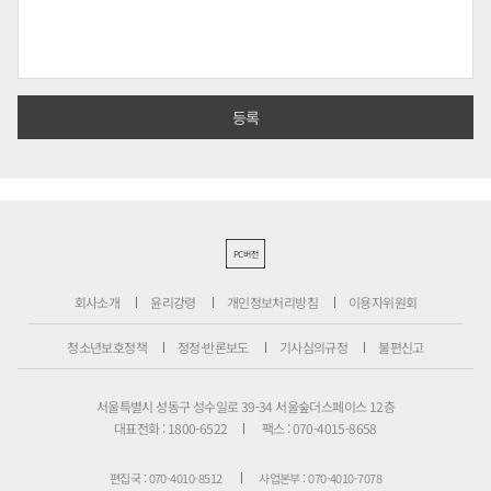
PC버전
회사소개
윤리강령
개인정보처리방침
이용자위원회
청소년보호정책
정정·반론보도
기사심의규정
불편신고
서울특별시 성동구 성수일로 39-34 서울숲더스페이스 12층
대표전화 : 1800-6522
팩스 : 070-4015-8658
편집국 : 070-4010-8512
사업본부 : 070-4010-7078