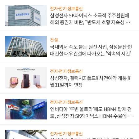
전자·전기·정보통신
삼성전자 SK하이닉스 소극적 주주환원에
해외 증권가 비판, "반도체 호황 지속성 의
문"
건설
국내외서 속도 붙는 원전 사업, 삼성물산·현
대건설·대우건설에 다가오는 '약속의 시간'
전자·전기·정보통신
삼성전자, 갤럭시Z 폴드8 사전예약 개통 8
월31일까지 연장
전자·전기·정보통신
엔비디아 '루빈 울트라'에도 HBM4 탑재 검
토, 삼성전자·SK하이닉스 HBM4 수율에 주
도권 갈린다
전자·전기·정보통신