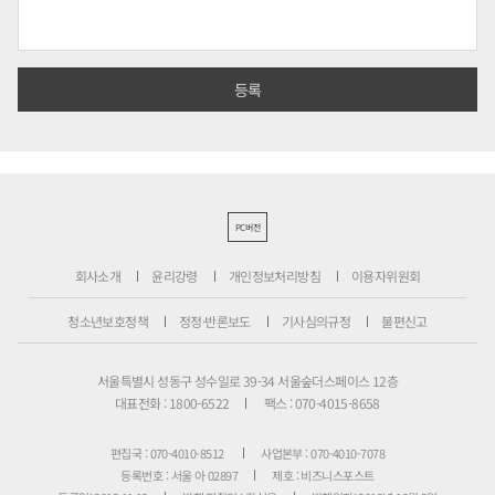
PC버전
회사소개
윤리강령
개인정보처리방침
이용자위원회
청소년보호정책
정정·반론보도
기사심의규정
불편신고
서울특별시 성동구 성수일로 39-34 서울숲더스페이스 12층
대표전화 : 1800-6522
팩스 : 070-4015-8658
편집국 : 070-4010-8512
사업본부 : 070-4010-7078
등록번호 : 서울 아 02897
제호 : 비즈니스포스트