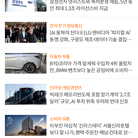
삼성전자 넷리스트와 특허분쟁 매듭, 5년 동
안 최대 1.3조 라이선스비 지급
전자·전기·정보통신
[AI 뭉쳐야 산다⑧] LG·엔비디아 '피지컬 AI'
동맹 강화, 구광모 제조·데이터·기술 결집
해 종합 로보틱스 기업으로
자동차·부품
BYD코리아 가격 앞세워 수입차 4위 올랐지
만, BMW·벤츠보다 높은 공임비에 소비자
불만 폭발
인터넷·게임·콘텐츠
빅테크 메모리반도체 포함 장기계약 '2.7조
달러' 규모, AI 투자 위축 우려와 반대 신호
소비자·유통
이부진 야심작 '신라스테이' 서울신라호텔
보다 잘 나가, 평택·주문진·해남·건대로 성