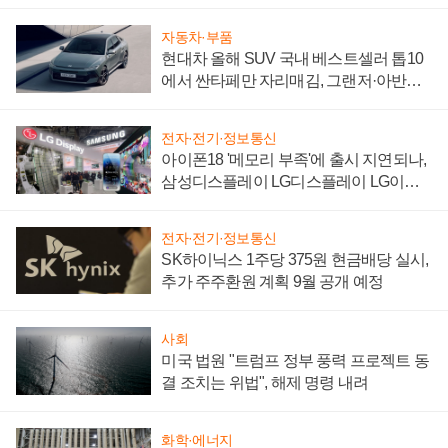
"중요한 이정표"
자동차·부품
현대차 올해 SUV 국내 베스트셀러 톱10
에서 싼타페만 자리매김, 그랜저·아반떼
'세단 쌍끌이'로 내수 방어
전자·전기·정보통신
아이폰18 '메모리 부족'에 출시 지연되나,
삼성디스플레이 LG디스플레이 LG이노
텍 '탈애플' 수익 다각화 속도
전자·전기·정보통신
SK하이닉스 1주당 375원 현금배당 실시,
추가 주주환원 계획 9월 공개 예정
사회
미국 법원 "트럼프 정부 풍력 프로젝트 동
결 조치는 위법", 해제 명령 내려
화학·에너지