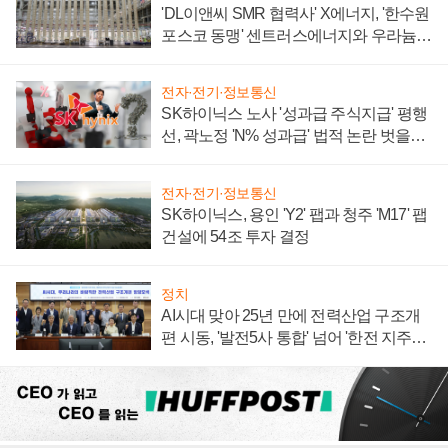
'DL이앤씨 SMR 협력사' X에너지, '한수원
포스코 동맹' 센트러스에너지와 우라늄
계약 체결
전자·전기·정보통신
SK하이닉스 노사 '성과급 주식지급' 평행
선, 곽노정 'N% 성과급' 법적 논란 벗을지
주목
전자·전기·정보통신
SK하이닉스, 용인 'Y2' 팹과 청주 'M17' 팹
건설에 54조 투자 결정
정치
AI시대 맞아 25년 만에 전력산업 구조개
편 시동, '발전5사 통합' 넘어 '한전 지주사'
재편론도